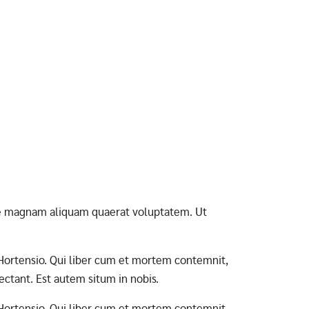
ore magnam aliquam quaerat voluptatem. Ut
ab Hortensio. Qui liber cum et mortem contemnit,
ctant. Est autem situm in nobis.
ab Hortensio. Qui liber cum et mortem contemnit,