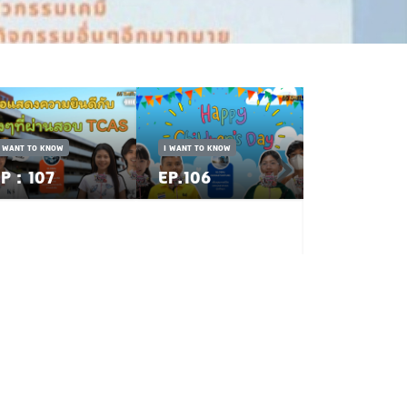
I WANT TO KNOW
I WANT TO KNOW
P : 107
EP.106
I WANT TO KNOW
EP.105