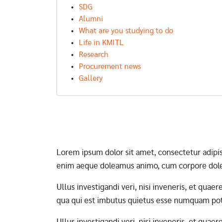
SDG
Alumni
What are you studying to do
Life in KMITL
Research
Procurement news
Gallery
Pagination
Lorem ipsum dolor sit amet, consectetur adipi
enim aeque doleamus animo, cum corpore dole
Ullus investigandi veri, nisi inveneris, et qua
qua qui est imbutus quietus esse numquam pote
Ullus investigandi veri, nisi inveneris, et qua