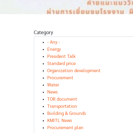
Category
I WANT TO KNOW
- Any -
EP.99 : อะตอม
I WANT TO KNOW
Energy
สามล้อไฟฟ้า
EP.109
President Talk
Standard price
T TO KNOW
Organization development
100
Procurement
Water
News
TOR document
Transportation
Building & Grounds
KMITL News
Procurement plan