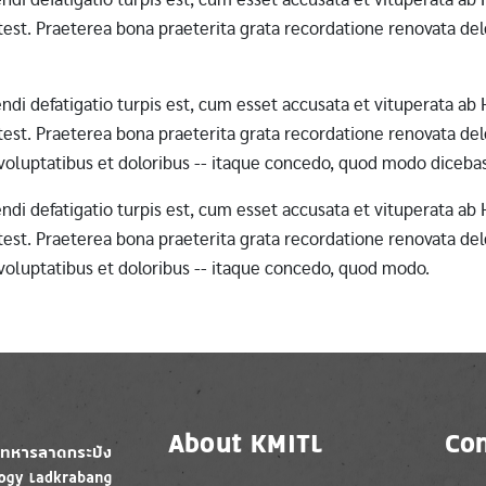
st. Praeterea bona praeterita grata recordatione renovata dele
erendi defatigatio turpis est, cum esset accusata et vituperata 
st. Praeterea bona praeterita grata recordatione renovata dele
 voluptatibus et doloribus -- itaque concedo, quod modo diceba
erendi defatigatio turpis est, cum esset accusata et vituperata 
st. Praeterea bona praeterita grata recordatione renovata dele
 voluptatibus et doloribus -- itaque concedo, quod modo.
About KMITL
Con