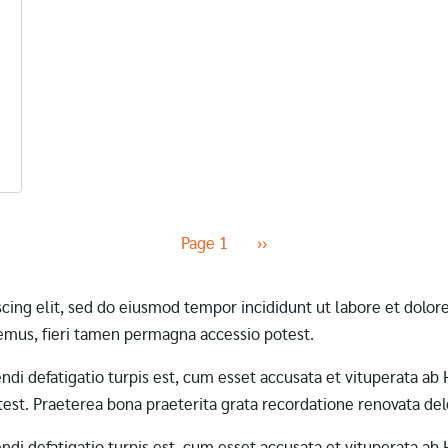
Next page
Page 1
››
scing elit, sed do eiusmod tempor incididunt ut labore et dol
mus, fieri tamen permagna accessio potest.
erendi defatigatio turpis est, cum esset accusata et vituperata 
st. Praeterea bona praeterita grata recordatione renovata dele
erendi defatigatio turpis est, cum esset accusata et vituperata 