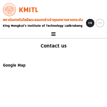
Skip to main content
KMITL
Image
EN
TH
Contact us
Google Map