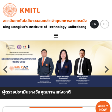
Skip to main content
KMITL
Image
EN
TH
ติ
.
APPLY
NOW