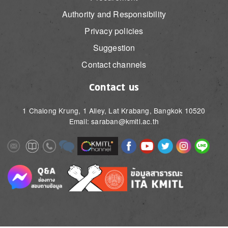
Authority and Responsibility
Privacy policies
Suggestion
Contact channels
Contact us
1 Chalong Krung, 1 Alley, Lat Krabang, Bangkok 10520
Email: saraban@kmitl.ac.th
Image
Image
Image
Image
Image
Image
Image
Image
Image
Image
Image
Image