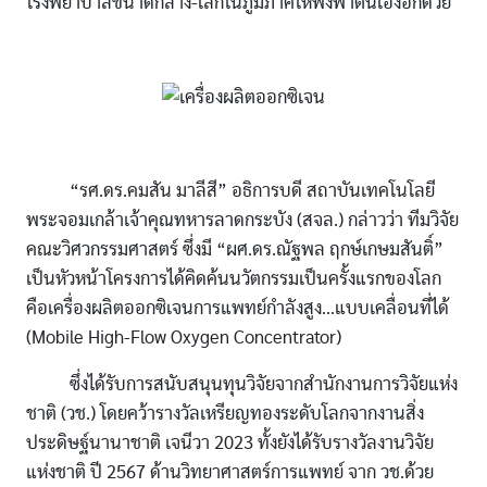
โรงพยาบาลขนาดกลาง-เล็กในภูมิภาคให้พึ่งพาตนเองอีกด้วย
“รศ.ดร.คมสัน มาลีสี” อธิการบดี สถาบันเทคโนโลยี
พระจอมเกล้าเจ้าคุณทหารลาดกระบัง (สจล.) กล่าวว่า ทีมวิจัย
คณะวิศวกรรมศาสตร์ ซึ่งมี “ผศ.ดร.ณัฐพล ฤกษ์เกษมสันติ์”
เป็นหัวหน้าโครงการได้คิดค้นนวัตกรรมเป็นครั้งแรกของโลก
คือเครื่องผลิตออกซิเจนการแพทย์กำลังสูง…แบบเคลื่อนที่ได้
(Mobile High-Flow Oxygen Concentrator)
ซึ่งได้รับการสนับสนุนทุนวิจัยจากสำนักงานการวิจัยแห่ง
ชาติ (วช.) โดยคว้ารางวัลเหรียญทองระดับโลกจากงานสิ่ง
ประดิษฐ์นานาชาติ เจนีวา 2023 ทั้งยังได้รับรางวัลงานวิจัย
แห่งชาติ ปี 2567 ด้านวิทยาศาสตร์การแพทย์ จาก วช.ด้วย