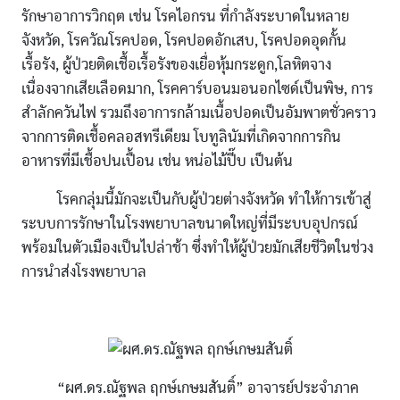
รักษาอาการวิกฤต เช่น โรคไอกรน ที่กำลังระบาดในหลาย
จังหวัด, โรควัณโรคปอด, โรคปอดอักเสบ, โรคปอดอุดกั้น
เรื้อรัง, ผู้ป่วยติดเชื้อเรื้อรังของเยื่อหุ้มกระดูก,โลหิตจาง
เนื่องจากเสียเลือดมาก, โรคคาร์บอนมอนอกไซด์เป็นพิษ, การ
สำลักควันไฟ รวมถึงอาการกล้ามเนื้อปอดเป็นอัมพาตชั่วคราว
จากการติดเชื้อคลอสทรีเดียม โบทูลินัมที่เกิดจากการกิน
อาหารที่มีเชื้อปนเปื้อน เช่น หน่อไม้ปี๊บ เป็นต้น
โรคกลุ่มนี้มักจะเป็นกับผู้ป่วยต่างจังหวัด ทำให้การเข้าสู่
ระบบการรักษาในโรงพยาบาลขนาดใหญ่ที่มีระบบอุปกรณ์
พร้อมในตัวเมืองเป็นไปล่าช้า ซึ่งทำให้ผู้ป่วยมักเสียชีวิตในช่วง
การนำส่งโรงพยาบาล
“ผศ.ดร.ณัฐพล ฤกษ์เกษมสันติ์” อาจารย์ประจำภาค