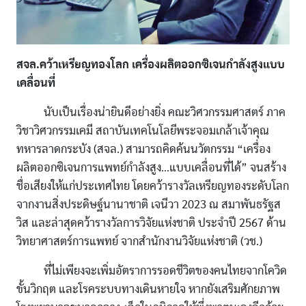
สจล.คว้าเหรียญทองโลก เครื่องผลิตออกซิเจนกำลังสูงแบบ
เคลื่อนที่
นับเป็นเรื่องน่ายินดีอย่างยิ่ง คณะวิศวกรรมศาสตร์ ภาค
วิชาวิศวกรรมเคมี สถาบันเทคโนโลยีพระจอมเกล้าเจ้าคุณ
ทหารลาดกระบัง (สจล.) สามารถคิดค้นนวัตกรรม “เครื่อง
ผลิตออกซิเจนการแพทย์กำลังสูง…แบบเคลื่อนที่ได้” จนสร้าง
ชื่อเสียงให้แก่ประเทศไทย โดยคว้ารางวัลเหรียญทองระดับโลก
จากงานสิ่งประดิษฐ์นานาชาติ เจนีวา 2023 ณ สมาพันธรัฐส
วิส และล่าสุดคว้ารางวัลการวิจัยแห่งชาติ ประจำปี 2567 ด้าน
วิทยาศาสตร์การแพทย์ จากสำนักงานวิจัยแห่งชาติ (วช.)
ที่ไม่เพียงจะเพิ่มอัตราการรอดชีวิตของคนไทยจากโควิด
ขั้นวิกฤต และโรคระบบทางเดินหายใจ หากยังเสริมศักยภาพ