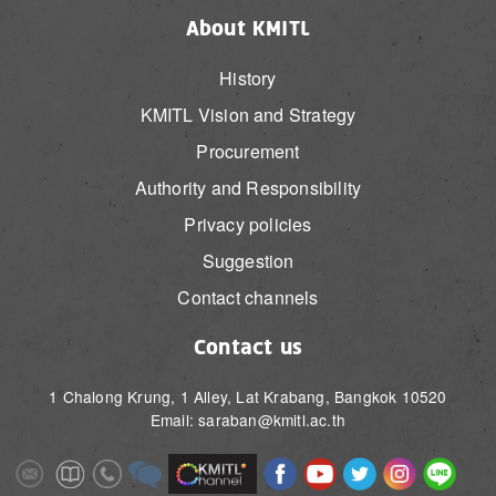
About KMITL
History
KMITL Vision and Strategy
Procurement
Authority and Responsibility
Privacy policies
Suggestion
Contact channels
Contact us
1 Chalong Krung, 1 Alley, Lat Krabang, Bangkok 10520
Email: saraban@kmitl.ac.th
Image
Image
Image
Image
Image
Image
Image
Image
Image
Image