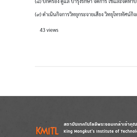
(๘) ปกครอง ดูแล บํารุงรักษา จัดการ ใช้และจัดหา
(๙) ดําเนินกิจการวิทยุกระจายเสียง วิทยุโทรทัศ
43 views
Image
Image