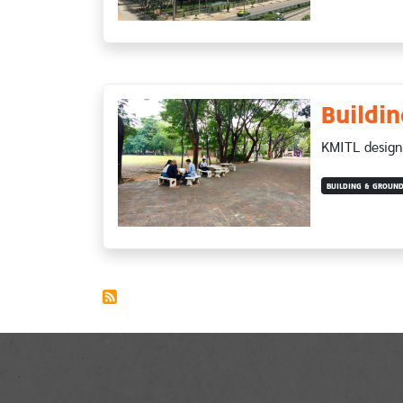
Buildi
KMITL designe
BUILDING & GROUN