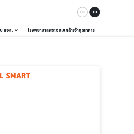
EN
TH
กับ สจล.
โรงพยาบาลพระจอมเกล้าเจ้าคุณทหาร
ITL SMART