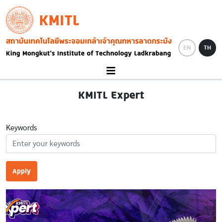
Skip to main content
KMITL
Image
EN
TH
KMITL Expert
Keywords
Apply