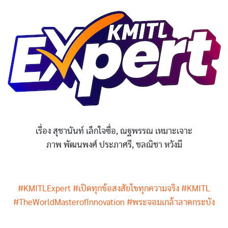
เรื่อง สุชานันท์ เล็กใจซื่อ, ณฐพรรณ เหมาะเจาะ
ภาพ พัฒนพงศ์ ประภาศรี, ชลณิชา หวังมี
#KMITLExpert
#เปิดทุกข้อสงสัยไขทุกความจริง
#KMITL
#TheWorldMasterofInnovation
#พระจอมเกล้าลาดกระบัง