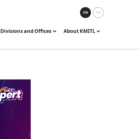
EN
TH
Divisions and Offices
About KMITL