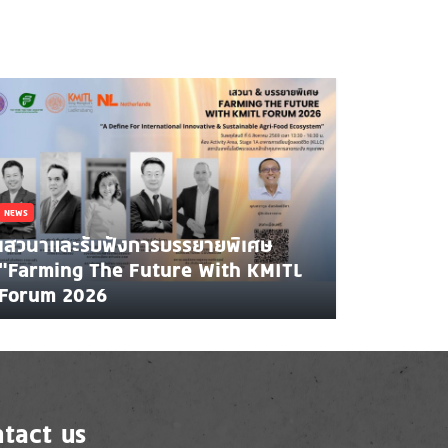
NEWS
เสวนาและรับฟังการบรรยายพิเศษ
"Farming The Future With KMITL
Forum 2026
tact us