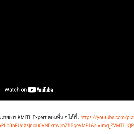
มรายการ KMITL Expert ตอนอื่น ๆ ได้ที่ :
https://youtube.com/play
t=PLhBnFUqXsjniau0VNExmvjmZfIBqeVMP1&si=Img_ZVMTi-JQ