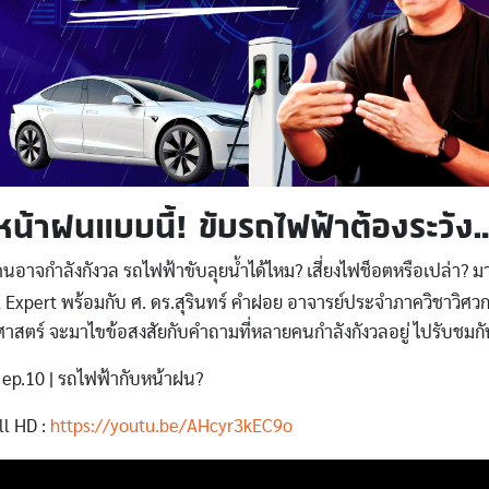
หน้าฝนแบบนี้! ขับรถไฟฟ้าต้องระวัง
อาจกำลังกังวล รถไฟฟ้าขับลุยน้ำได้ไหม? เสี่ยงไฟช็อตหรือเปล่า? มา
Expert พร้อมกับ ศ. ดร.สุรินทร์ คำฝอย อาจารย์ประจำภาควิชาวิศว
สตร์ จะมาไขข้อสงสัยกับคำถามที่หลายคนกำลังกังวลอยู่ ไปรับชมกั
ep.10 | รถไฟฟ้ากับหน้าฝน?
ll HD :
https://youtu.be/AHcyr3kEC9o