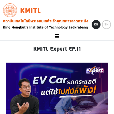
Skip to main content
KMITL
Image
EN
TH
KMITL Expert EP.11