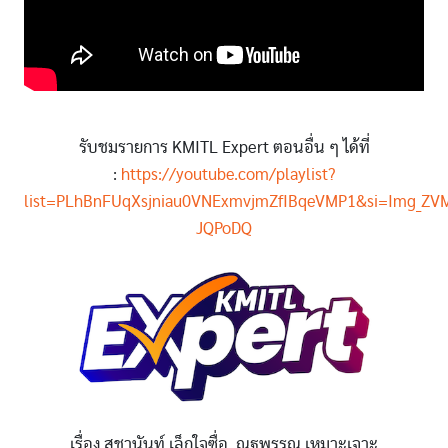
รับชมรายการ KMITL Expert ตอนอื่น ๆ ได้ที่
:
https://youtube.com/playlist?
list=PLhBnFUqXsjniau0VNExmvjmZfIBqeVMP1&si=Img_ZVM
JQPoDQ
เรื่อง สุชานันท์ เล็กใจซื่อ, ณฐพรรณ เหมาะเจาะ