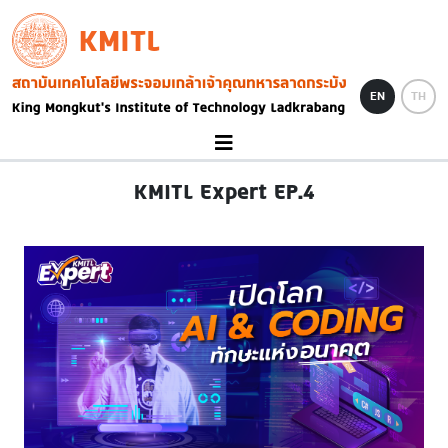
Skip to main content
KMITL
Image
EN
TH
KMITL Expert EP.4