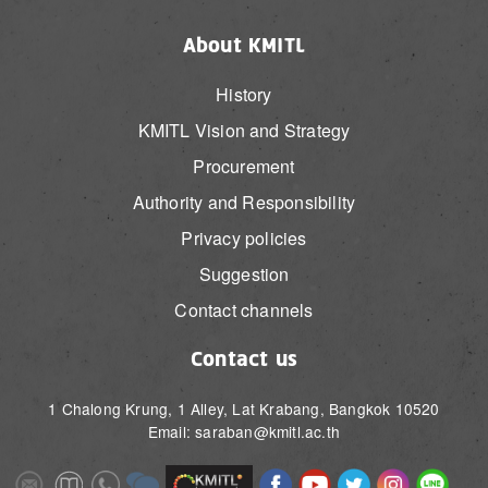
About KMITL
History
KMITL Vision and Strategy
Procurement
Authority and Responsibility
Privacy policies
Suggestion
Contact channels
Contact us
1 Chalong Krung, 1 Alley, Lat Krabang, Bangkok 10520
Email: saraban@kmitl.ac.th
Image
Image
Image
Image
Image
Image
Image
Image
Image
Image