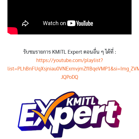
รับชมรายการ KMITL Expert ตอนอื่น ๆ ได้ที่ :
https://youtube.com/playlist?
list=PLhBnFUqXsjniau0VNExmvjmZfIBqeVMP1&si=Img_ZVM
JQPoDQ
Image