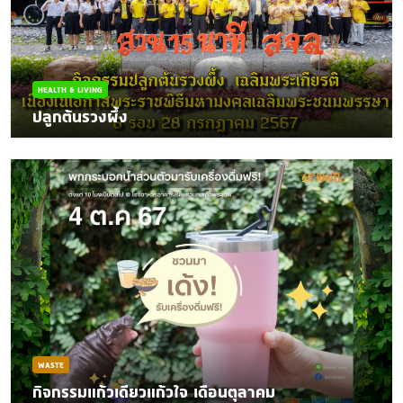
HEALTH & LIVING
ปลูกต้นรวงผึ้ง
WASTE
กิจกรรมแก้วเดียวแก้วใจ เดือนตุลาคม