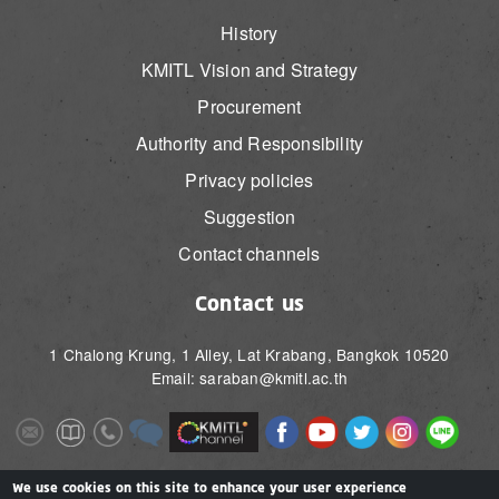
History
KMITL Vision and Strategy
Procurement
Authority and Responsibility
Privacy policies
Suggestion
Contact channels
Contact us
1 Chalong Krung, 1 Alley, Lat Krabang, Bangkok 10520
Email: saraban@kmitl.ac.th
Image
Image
Image
Image
Image
Image
Image
Image
Image
Image
Image
Image
We use cookies on this site to enhance your user experience