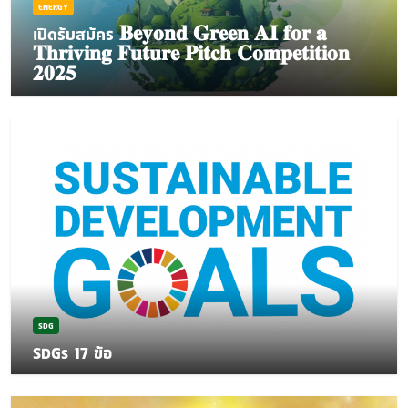
ENERGY
เปิดรับสมัคร 𝐁𝐞𝐲𝐨𝐧𝐝 𝐆𝐫𝐞𝐞𝐧 𝐀𝐈 𝐟𝐨𝐫 𝐚
𝐓𝐡𝐫𝐢𝐯𝐢𝐧𝐠 𝐅𝐮𝐭𝐮𝐫𝐞 𝐏𝐢𝐭𝐜𝐡 𝐂𝐨𝐦𝐩𝐞𝐭𝐢𝐭𝐢𝐨𝐧
𝟐𝟎𝟐𝟓
SDG
SDGs 17 ข้อ