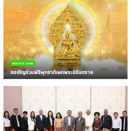
HEALTH & LIVING
ขอเชิญร่วมพิธีพุทธาภิเษกพระนิรันตราย