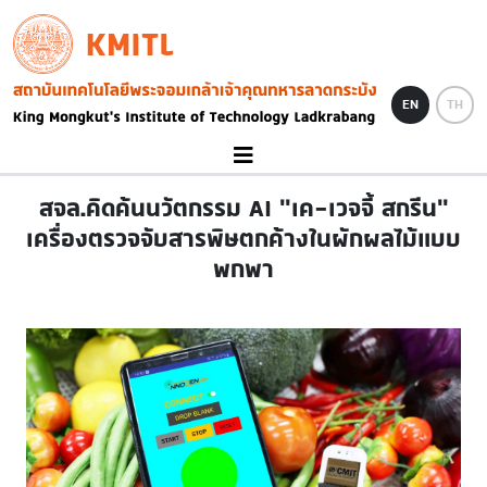
Skip to main content
KMITL
Image
EN
TH
สจล.คิดค้นนวัตกรรม AI "เค-เวจจี้ สกรีน"
เครื่องตรวจจับสารพิษตกค้างในผักผลไม้แบบ
พกพา