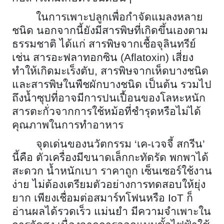
ในการเพาะปลูกเพื่อกำจัดแมลงหลาย
ชนิด นอกจากนี้ยังมีสารพิษที่เกิดขึ้นเองตาม
ธรรมชาติ ได้แก่ สารพิษจากเชื้อจุลินทรีย์
เช่น สารอะฟลาทอกซิน (
Aflatoxin) เสี่ยง
ทำให้เกิดมะเร็งตับ, สารพิษจากเห็ดบางชนิด
และสารพิษในพืชผักบางชนิด เป็นต้น รวมไป
ถึงน้ำซุปที่อาจมีการปนเปื้อนของโลหะหนัก
สารตะกั่วจากการใช้หม้อที่ชำรุดหรือไม่ได้
คุณภาพในการทำอาหาร
จุดเด่นของนวัตกรรม ‘เค-เวจจี้ สกรีน’
นี้คือ ตัวเครื่องมีขนาดเล็กกะทัดรัด พกพาได้
สะดวก น้ำหนักเบา ราคาถูก เซ็นเซอร์ใช้งาน
ง่าย ไม่ต้องเตรียมตัวอย่างการทดสอบให้ยุ่ง
ยาก เพียงเชื่อมต่อสมาร์ทโฟนหรือ
IoT ก็
อ่านผลได้รวดเร็ว แม่นยำ มีความจำเพาะใน