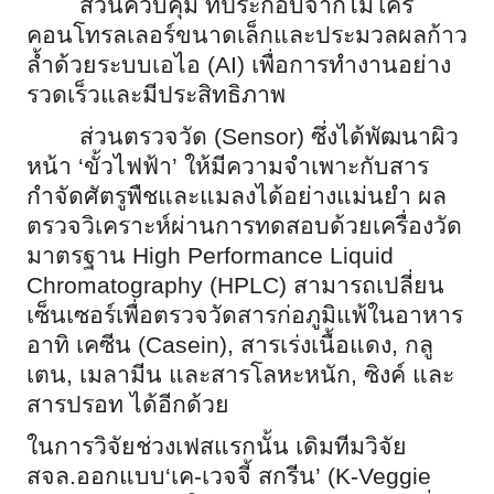
ส่วนควบคุม ที่ประกอบจากไมโคร
คอนโทรลเลอร์ขนาดเล็กและประมวลผลก้าว
ล้ำด้วยระบบเอไอ (
AI) เพื่อการทำงานอย่าง
รวดเร็วและมีประสิทธิภาพ
ส่วนตรวจวัด (
Sensor) ซึ่งได้พัฒนาผิว
หน้า ‘ขั้วไฟฟ้า’ ให้มีความจำเพาะกับสาร
กำจัดศัตรูพืชและแมลงได้อย่างแม่นยำ ผล
ตรวจวิเคราะห์ผ่านการทดสอบด้วยเครื่องวัด
มาตรฐาน High Performance Liquid
Chromatography (HPLC) สามารถเปลี่ยน
เซ็นเซอร์เพื่อตรวจวัดสารก่อภูมิแพ้ในอาหาร
อาทิ เคซีน (Casein), สารเร่งเนื้อแดง, กลู
เตน, เมลามีน และสารโลหะหนัก, ซิงค์ และ
สารปรอท ได้อีกด้วย
ในการวิจัยช่วงเฟสแรกนั้น เดิมทีมวิจัย
สจล.ออกแบบ‘เค-เวจจี้ สกรีน’ (
K-Veggie