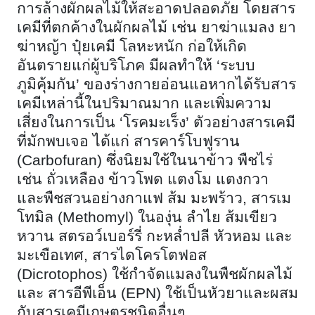
การล้างผักผลไม้ให้สะอาดปลอดภัย โดยสาร
เคมีที่ตกค้างในผักผลไม้ เช่น ยาฆ่าแมลง ยา
ฆ่าหญ้า ปุ๋ยเคมี โลหะหนัก ก่อให้เกิด
อันตรายแก่ผู้บริโภค มีผลทำให้ ‘ระบบ
ภูมิคุ้มกัน’ ของร่างกายอ่อนแอหากได้รับสาร
เคมีเหล่านี้ในปริมาณมาก และเพิ่มความ
เสี่ยงในการเป็น ‘โรคมะเร็ง’ ตัวอย่างสารเคมี
ที่มักพบเจอ ได้แก่ สารคาร์โบฟูราน
(Carbofuran) ซึ่งนิยมใช้ในนาข้าว พืชไร่
เช่น ถั่วเหลือง ข้าวโพด แตงโม แตงกวา
และพืชสวนอย่างกาแฟ ส้ม มะพร้าว, สารเม
โทมิล (Methomyl) ในองุ่น ลำไย ส้มเขียว
หวาน สตรอว์เบอร์รี่ กะหล่ำปลี หัวหอม และ
มะเขือเทศ, สารไดโครโตฟอส
(Dicrotophos) ใช้กำจัดแมลงในพืชผักผลไม้
และ สารอีพีเอ็น (EPN) ใช้เป็นหัวยาและผสม
กับสารเคมีเกษตรชนิดอื่นๆ