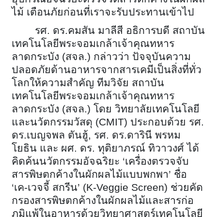
ไม้ เตือนภัยก่อนที่เราจะรับประทานเข้าไป
รศ. ดร.คมสัน มาลีสี อธิการบดี สถาบัน
เทคโนโลยีพระจอมเกล้าเจ้าคุณทหาร
ลาดกระบัง (สจล.) กล่าวว่า ปัจจุบันความ
ปลอดภัยด้านอาหารจากสารเคมีเป็นสิ่งที่ทั่ว
โลกให้ความสำคัญ ทีมวิจัย สถาบัน
เทคโนโลยีพระจอมเกล้าเจ้าคุณทหาร
ลาดกระบัง (สจล.) โดย วิทยาลัยเทคโนโลยี
และนวัตกรรมวัสดุ (
CMIT) ประกอบด้วย รศ.
ดร.เบญจพล ตันฮู้, รศ. ดร.ดารินี พรหม
โยธิน และ ผศ. ดร. ทุติยาภรณ์ ทิวาวงศ์ ได้
คิดค้นนวัตกรรมอัจฉริยะ ‘เครื่องตรวจจับ
สารพิษตกค้างในผักผลไม้แบบพกพา’ ชื่อ
‘เค-เวจจี้ สกรีน’ (K-Veggie Screen) ช่วยคัด
กรองสารพิษตกค้างในผักผลไม้และสารก่อ
ภูมิแพ้ในอาหารด้วยวิทยาศาสตร์เทคโนโลยี