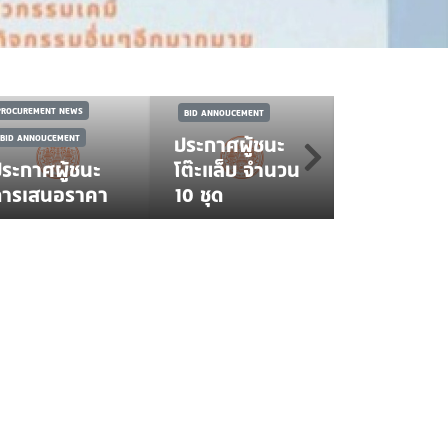
จ้างปรับปรุ
ผิวลาน
นวัตกรรม
PROCUREMENT NEWS
ดาราศาสตร
PROCUREMENT NEWS
BID ANNOUCEMENT
วัสดุนวัตก
BID ANNOUCEMENT
ประกาศผู้ชนะ
เรืองแสง
ระกาศผู้ชนะ
โต๊ะแล็บ จำนวน
(Photolu
การเสนอราคา
10 ชุด
Materials