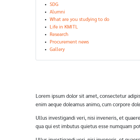
SDG
Alumni
What are you studying to do
Life in KMITL
Research
Procurement news
Gallery
Pagination
Lorem ipsum dolor sit amet, consectetur adipi
enim aeque doleamus animo, cum corpore dole
Ullus investigandi veri, nisi inveneris, et qua
qua qui est imbutus quietus esse numquam pote
Ullus investigandi veri, nisi inveneris, et qua