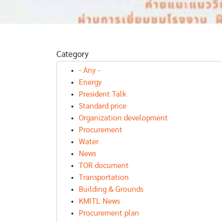
กาศผลผู้
จ้างก่อสร้าง
ครุภัณฑ์
งานปรับปรุง
ปรับปรุงลาน
คอมพิวเตอร์
งสนับสนุน
๕๐๐๐ ที่นั่ง ริม
รายการ เครื่อ
สร้างสรรค์
รั้วบริเวณหลัง
คอมพิวเตอร์
Category
านนักศึกษา
ป้ายคณะ
เทคโนโลยีคว
วิชา
เทคโนโลยี
ตัมประสิทธิภ
- Any -
วกรรม
การเกษตร
สูง จำนวน 1
Energy
รคมนาคม
(FBT)
เครื่อง
President Talk
Standard price
Organization development
Procurement
Water
News
TOR document
Transportation
Building & Grounds
KMITL News
Procurement plan