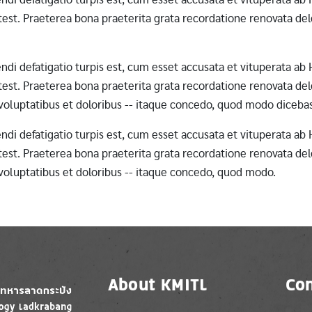
st. Praeterea bona praeterita grata recordatione renovata dele
erendi defatigatio turpis est, cum esset accusata et vituperata 
st. Praeterea bona praeterita grata recordatione renovata dele
 voluptatibus et doloribus -- itaque concedo, quod modo diceba
erendi defatigatio turpis est, cum esset accusata et vituperata 
st. Praeterea bona praeterita grata recordatione renovata dele
 voluptatibus et doloribus -- itaque concedo, quod modo.
About KMITL
Con