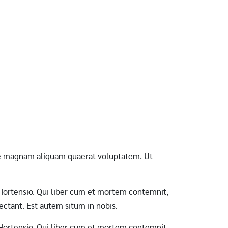
ore magnam aliquam quaerat voluptatem. Ut
ab Hortensio. Qui liber cum et mortem contemnit,
ctant. Est autem situm in nobis.
ab Hortensio. Qui liber cum et mortem contemnit,