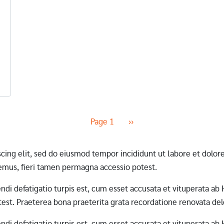
Next page
Page 1
››
scing elit, sed do eiusmod tempor incididunt ut labore et dol
mus, fieri tamen permagna accessio potest.
erendi defatigatio turpis est, cum esset accusata et vituperata 
st. Praeterea bona praeterita grata recordatione renovata dele
erendi defatigatio turpis est, cum esset accusata et vituperata 