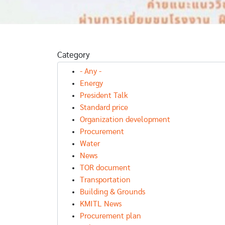
REMENT NEWS
ประกาศเผยแพร่
PROCUREMENT NEWS
UREMENT PLAN
แผนจัดซื้อจัดจ้า
กาศเผยแพร่
งออกแบบ
PROCUREMENT PLAN
ัดซื้อจัด
โครงการ
ประกาศเผยแพ
Category
ปรับปรุง
ปรับปรุง
แผนจ้างเหมา
ที่อาคาร
สำนักงานคณบดี
บริการฟอกเล
- Any -
ยนรวมและ
คณะ
ด้วยเครื่องไต
Energy
บัติการคณะฯ
วิทยาศาสตร์
เทียม
President Talk
Standard price
Organization development
Procurement
Water
News
TOR document
Transportation
Building & Grounds
KMITL News
Procurement plan