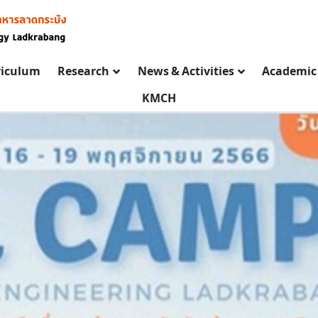
riculum
Research
News & Activities
Academic 
KMCH
PROCUREMENT NEWS
PROCUREMENT PLAN
ประกาศเผยแพร่
แ