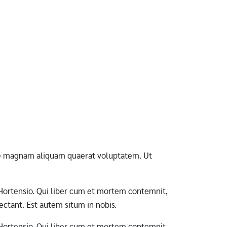
ore magnam aliquam quaerat voluptatem. Ut
ab Hortensio. Qui liber cum et mortem contemnit,
ctant. Est autem situm in nobis.
ab Hortensio. Qui liber cum et mortem contemnit,