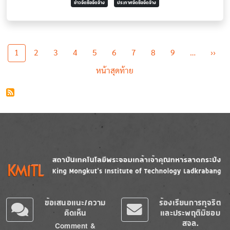
ข่าวจัดซื้อจัดจ้าง
ประกาศจัดซื้อจัดจ้าง
Pagination
Nex
1
2
3
4
5
6
7
8
9
…
››
Last page
หน้าสุดท้าย
Image
Image
ข้อเสนอแนะ/ความ
ร้องเรียนการทุจริต
คิดเห็น
และประพฤติมิชอบ
สจล.
Comment &