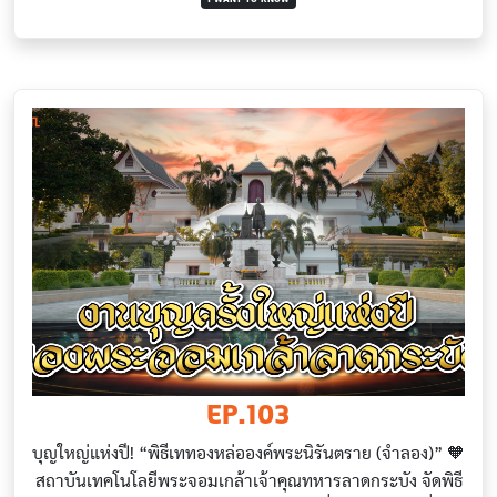
EP.103
บุญใหญ่แห่งปี! “พิธีเททองหล่อองค์พระนิรันตราย (จำลอง)” 🧡
สถาบันเทคโนโลยีพระจอมเกล้าเจ้าคุณทหารลาดกระบัง จัดพิธี