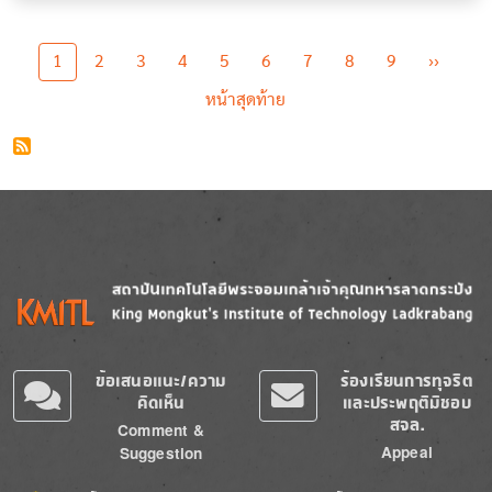
Pagination
Next p
1
2
3
4
5
6
7
8
9
››
Last page
หน้าสุดท้าย
Image
Image
ข้อเสนอแนะ/ความ
ร้องเรียนการทุจริต
คิดเห็น
และประพฤติมิชอบ
สจล.
Comment &
Appeal
Suggestion