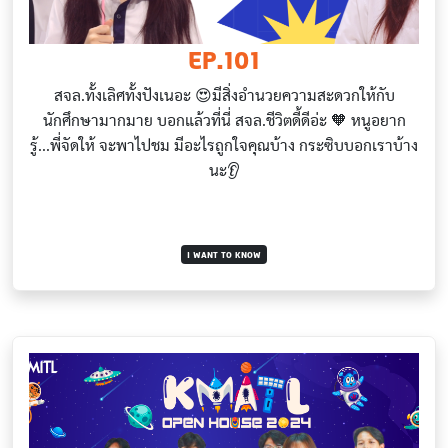
EP.101
สจล.ทั้งเลิศทั้งปังเนอะ 😍มีสิ่งอำนวยความสะดวกให้กับ
นักศึกษามากมาย บอกแล้วที่นี่ สจล.ชีวิตดี้ดีอ่ะ 🧡 หนูอยาก
รู้...พี่จัดให้ จะพาไปชม มีอะไรถูกใจคุณบ้าง กระซิบบอกเราบ้าง
นะ👂
I WANT TO KNOW