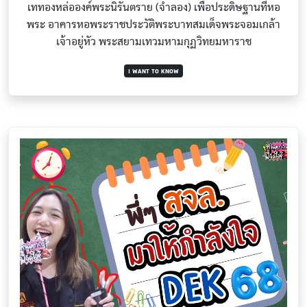
เททองหล่อองค์พระนิรันตราย (จำลอง) เพื่อประดิษฐานที่หอ
พระ อาคารหอพระราชประวัติพระบาทสมเด็จพระจอมเกล้า
เจ้าอยู่หัว พระสยามเทวมหามกุฏวิทยมหาราช
I WANT TO KNOW