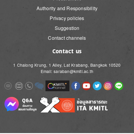
Authority and Responsibility
Privacy policies
Suggestion
Contact channels
Contact us
1 Chalong Krung, 1 Alley, Lat Krabang, Bangkok 10520
Email: saraban@kmitl.ac.th
Image
Image
Image
Image
Image
Image
Image
Image
Image
Image
Image
Image