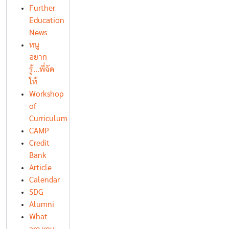
Further
Education
News
หนู
อยาก
รู้...พี่จัด
ให้
Workshop
of
Curriculum
CAMP
Credit
Bank
Article
Calendar
SDG
Alumni
What