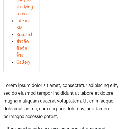
are you
studying
to do
Life in
KMITL
Research
ข่าวจัด
ซื้อจัด
จ้าง
Gallery
Lorem ipsum dolor sit amet, consectetur adipiscing elit,
sed do eiusmod tempor incididunt ut labore et dolore
magnam aliquam quaerat voluptatem. Ut enim aeque
doleamus animo, cum corpore dolemus, fieri tamen
permagna accessio potest.
Ullus investigandi veri, nisi inveneris, et quaerendi