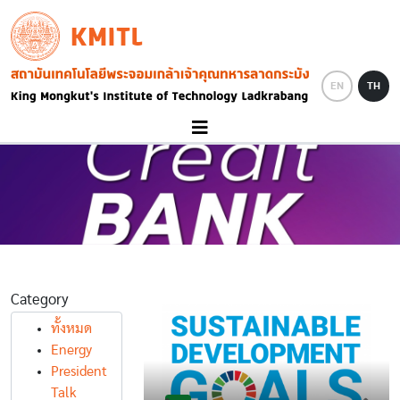
Skip to main content
KMITL
Image
EN
TH
Category
ทั้งหมด
Energy
President
Talk