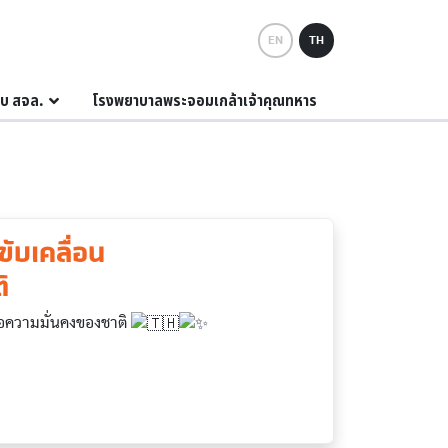
EN
TH
กับ สจล.
โรงพยาบาลพระจอมเกล้าเจ้าคุณทหาร
ับเคลื่อน
 ​
อความมั่นคงของชาติ