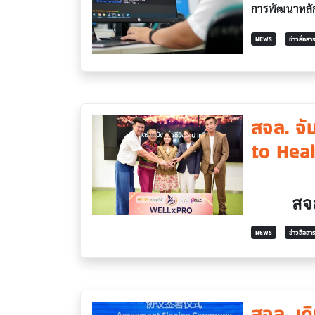
การพัฒนาหลักส
NEWS
ข่าวสื่อส
สจล. จั
to Hea
สจ
NEWS
ข่าวสื่อส
สจล. เด