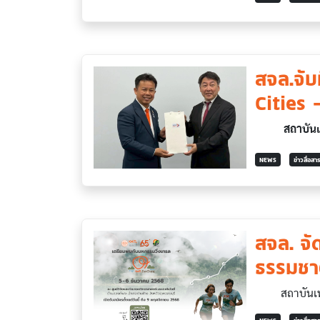
สจล.จับม
Cities -
สถาบันเทคโ
NEWS
ข่าวสื่อส
สจล. จ
ธรรมชาต
สถาบันเทคโนโ