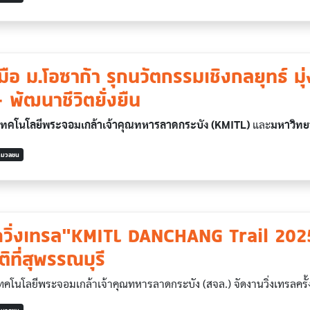
ือ ม.โอซาก้า รุกนวัตกรรมเชิงกลยุทธ์ มุ่
 พัฒนาชีวิตยั่งยืน
นโลยีพระจอมเกล้าเจ้าคุณทหารลาดกระบัง (KMITL)
และ
มหาวิทย
ารมวลชน
ัดวิ่งเทรล“KMITL DANCHANG Trail 202
ิที่สุพรรณบุรี
ลยีพระจอมเกล้าเจ้าคุณทหารลาดกระบัง (สจล.) จัดงานวิ่งเทรลครั