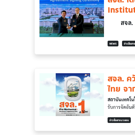
Institu
สจล. 
NEWS
ข่าวสื่อส
สจล. คว
ไทย จา
สถาบันเทคโนโ
รับการจัดอันด
ข่าวสื่อสารมวลชน