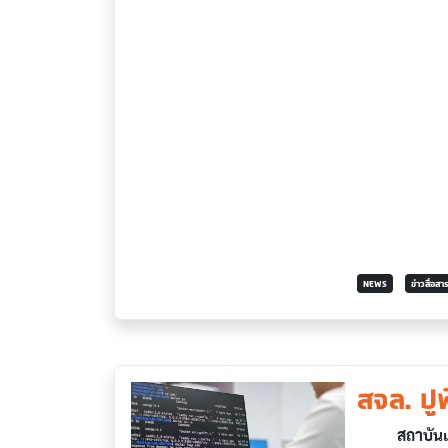
NEWS
ข่าวสื่อส
สจล. ปู
สถาบันเทคโน