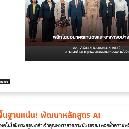
ารมวลชน
พื้นฐานแน่น! พัฒนาหลักสูตร AI
โลยีพระจอมเกล้าเจ้าคุณทหารลาดกระบัง (สจล.) ตอกย้ำความพร้อ