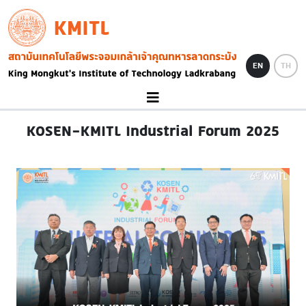
Skip to main content
KMITL
Image
EN
TH
KOSEN-KMITL Industrial Forum 2025