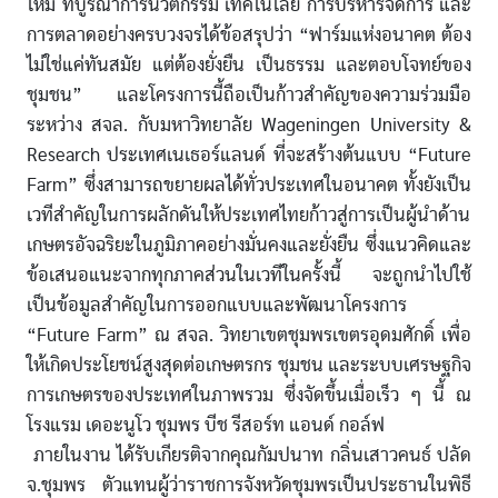
ใหม่ ที่บูรณาการนวัตกรรม เทคโนโลยี การบริหารจัดการ และ
การตลาดอย่างครบวงจรได้ข้อสรุปว่า “ฟาร์มแห่งอนาคต ต้อง
ไม่ใช่แค่ทันสมัย แต่ต้องยั่งยืน เป็นธรรม และตอบโจทย์ของ
ชุมชน” และโครงการนี้ถือเป็นก้าวสำคัญของความร่วมมือ
ระหว่าง สจล. กับมหาวิทยาลัย Wageningen University &
Research ประเทศเนเธอร์แลนด์ ที่จะสร้างต้นแบบ “Future
Farm” ซึ่งสามารถขยายผลได้ทั่วประเทศในอนาคต ทั้งยังเป็น
เวทีสำคัญในการผลักดันให้ประเทศไทยก้าวสู่การเป็นผู้นำด้าน
เกษตรอัจฉริยะในภูมิภาคอย่างมั่นคงและยั่งยืน ซึ่งแนวคิดและ
ข้อเสนอแนะจากทุกภาคส่วนในเวทีในครั้งนี้ จะถูกนำไปใช้
เป็นข้อมูลสำคัญในการออกแบบและพัฒนาโครงการ
“Future Farm” ณ สจล. วิทยาเขตชุมพรเขตรอุดมศักดิ์ เพื่อ
ให้เกิดประโยชน์สูงสุดต่อเกษตรกร ชุมชน และระบบเศรษฐกิจ
การเกษตรของประเทศในภาพรวม ซึ่งจัดขึ้นเมื่อเร็ว ๆ นี้ ณ
โรงแรม เดอะนูโว ชุมพร บีช รีสอร์ท แอนด์ กอล์ฟ
ภายในงาน ได้รับเกียรติจากคุณกัมปนาท กลิ่นเสาวคนธ์ ปลัด
จ.ชุมพร ตัวแทนผู้ว่าราชการจังหวัดชุมพรเป็นประธานในพิธี