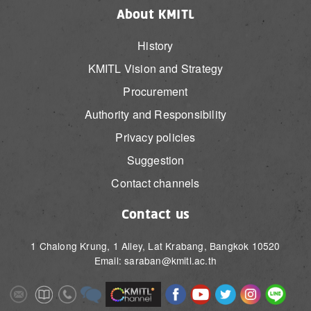
About KMITL
History
KMITL Vision and Strategy
Procurement
Authority and Responsibility
Privacy policies
Suggestion
Contact channels
Contact us
1 Chalong Krung, 1 Alley, Lat Krabang, Bangkok 10520
Email: saraban@kmitl.ac.th
Image
Image
Image
Image
Image
Image
Image
Image
Image
Image