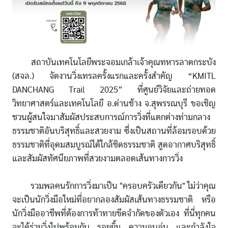
สถาบันเทคโนโลยีพระจอมเกล้าเจ้าคุณทหารลาดกระบัง
(สจล.) จัดงานวิ่งเทรลครั้งแรกและครั้งสำคัญ “KMITL
DANCHANG Trail 2025” ที่ศูนย์วิจัยและถ่ายทอด
วิทยาศาสตร์และเทคโนโลยี อ.ด่านช้าง จ.สุพรรณบุรี ขอเชิญ
ชวนผู้สนใจมาสัมผัสประสบการณ์การวิ่งที่แตกต่างท่ามกลาง
ธรรมชาติอันบริสุทธิ์และสวยงาม ซึ่งเป็นสถานที่ล้อมรอบด้วย
ธรรมชาติที่อุดมสมบูรณ์ได้ใกล้ชิดธรรมชาติ สูดอากาศบริสุทธิ์
และสัมผัสทัศนียภาพที่สวยงามตลอดเส้นทางการวิ่ง
รวมพลคนรักการวิ่งมาเป็น "ครอบครัวเดียวกัน" ไม่ว่าคุณ
จะเป็นนักวิ่งมือใหม่ที่อยากลองสัมผัสเส้นทางธรรมชาติ หรือ
นักวิ่งมืออาชีพที่ต้องการท้าทายขีดจำกัดของตัวเอง ที่นี่ทุกคน
จะได้ร่วมวิ่งไปพร้อมกับ รอยยิ้ม ความอบอุ่น และกำลังใจ