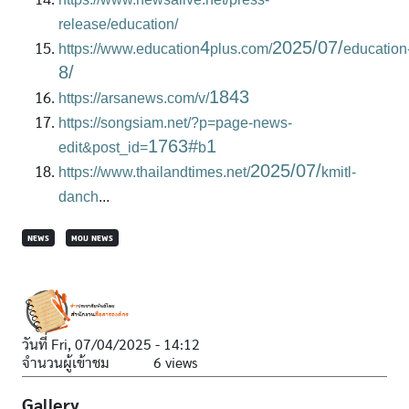
release/education/
4
2025/07/
https://www.education
plus.com/
education
8/
1843
https://arsanews.com/v/
https://songsiam.net/?p=page-news-
1763#
1
edit&post_id=
b
2025/07/
https://www.thailandtimes.net/
kmitl-
danch
...
NEWS
MOU NEWS
วันที่
Fri, 07/04/2025 - 14:12
จำนวนผู้เข้าชม
6 views
Gallery