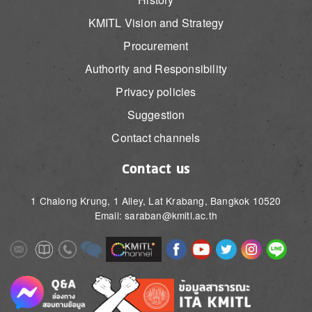
KMITL Vision and Strategy
Procurement
Authority and Responsibility
Privacy policies
Suggestion
Contact channels
Contact us
1 Chalong Krung, 1 Alley, Lat Krabang, Bangkok 10520
Email: saraban@kmitl.ac.th
Image
Image
Image
Image
Image
Image
Image
Image
Image
Image
Image
Image