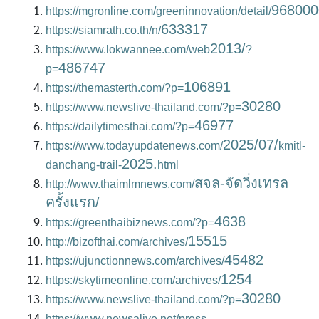
968000
https://mgronline.com/greeninnovation/detail/
633317
https://siamrath.co.th/n/
2013/
https://www.lokwannee.com/web
?
486747
p=
106891
https://themasterth.com/?p=
30280
https://www.newslive-thailand.com/?p=
46977
https://dailytimesthai.com/?p=
2025/07/
https://www.todayupdatenews.com/
kmitl-
2025.
danchang-trail-
html
สจล-จัดวิ่งเทรล
http://www.thaimlmnews.com/
ครั้งแรก/
4638
https://greenthaibiznews.com/?p=
15515
http://bizofthai.com/archives/
45482
https://ujunctionnews.com/archives/
1254
https://skytimeonline.com/archives/
30280
https://www.newslive-thailand.com/?p=
https://www.newsalive.net/press-