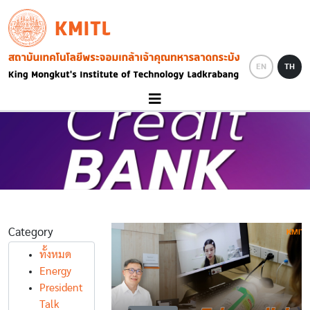
Skip to main content
KMITL
Image
EN
TH
Category
ทั้งหมด
Energy
President
Talk