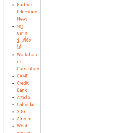
Further
Education
News
หนู
อยาก
รู้...พี่จัด
ให้
Workshop
of
Curriculum
CAMP
Credit
Bank
Article
Calendar
SDG
Alumni
What