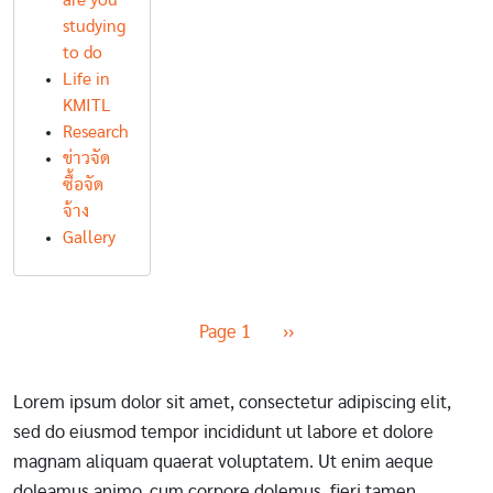
are you
studying
to do
Life in
KMITL
Research
ข่าวจัด
ซื้อจัด
จ้าง
Gallery
Pagination
Next page
Page 1
››
Lorem ipsum dolor sit amet, consectetur adipiscing elit,
sed do eiusmod tempor incididunt ut labore et dolore
magnam aliquam quaerat voluptatem. Ut enim aeque
doleamus animo, cum corpore dolemus, fieri tamen