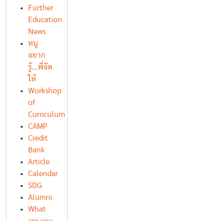
Further
Education
News
หนู
อยาก
รู้...พี่จัด
ให้
Workshop
of
Curriculum
CAMP
Credit
Bank
Article
Calendar
SDG
Alumni
What