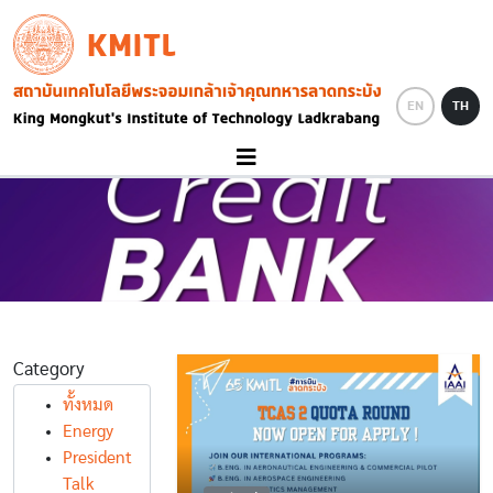
Skip to main content
KMITL
Image
EN
TH
Category
ทั้งหมด
Energy
President
Talk