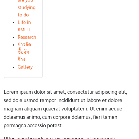
are you
studying
to do
Life in
KMITL
Research
ข่าวจัด
ซื้อจัด
จ้าง
Gallery
Lorem ipsum dolor sit amet, consectetur adipiscing elit,
sed do eiusmod tempor incididunt ut labore et dolore
magnam aliquam quaerat voluptatem. Ut enim aeque
doleamus animo, cum corpore dolemus, fieri tamen
permagna accessio potest.
Ullus investigandi veri, nisi inveneris, et quaerendi