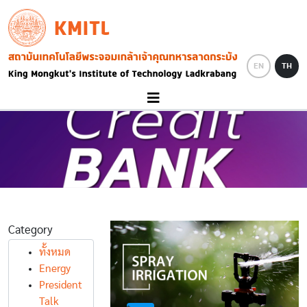
Skip to main content
KMITL
Image
EN
TH
Category
ทั้งหมด
Energy
President
Talk