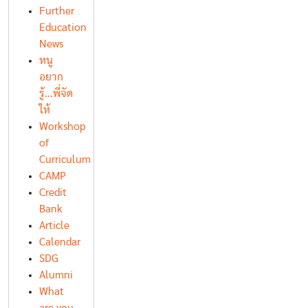
Further
Education
News
หนู
อยาก
รู้...พี่จัด
ให้
Workshop
of
Curriculum
CAMP
Credit
Bank
Article
Calendar
SDG
Alumni
What