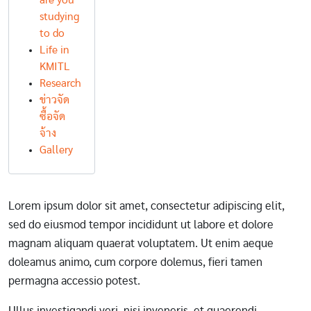
are you
studying
to do
Life in
KMITL
Research
ข่าวจัด
ซื้อจัด
จ้าง
Gallery
Lorem ipsum dolor sit amet, consectetur adipiscing elit,
sed do eiusmod tempor incididunt ut labore et dolore
magnam aliquam quaerat voluptatem. Ut enim aeque
doleamus animo, cum corpore dolemus, fieri tamen
permagna accessio potest.
Ullus investigandi veri, nisi inveneris, et quaerendi