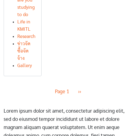
are you
studying
to do
Life in
KMITL
Research
ข่าวจัด
ซื้อจัด
จ้าง
Gallery
Pagination
Next page
Page 1
››
Lorem ipsum dolor sit amet, consectetur adipiscing elit,
sed do eiusmod tempor incididunt ut labore et dolore
magnam aliquam quaerat voluptatem. Ut enim aeque
doleamus animo, cum corpore dolemus, fieri tamen