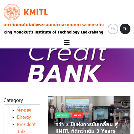
Skip to main content
KMITL
Image
EN
TH
Category
ื้อจัดจ้าง
าศผู้ได้รับการคัดเลือก
ทั้งหมด
ARTICLE
NEWS
ชนะจัดซื้อครุภัณฑ์
Energy
 รายการ เครื่อง
กว่า 3 ปีแห่งการขับเคลื่อน สู่
President
์เทคโนโลยีควอนตัม
KMITL ที่ดีกว่าเดิม 3 Years
Talk