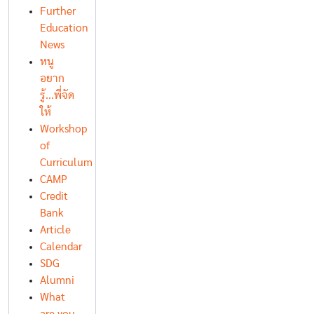
Further
Education
News
หนู
อยาก
รู้...พี่จัด
ให้
Workshop
of
Curriculum
CAMP
Credit
Bank
Article
Calendar
SDG
Alumni
What