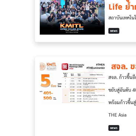
Life ย้ำ
สถาบันเทคโนโ
NEWS
​ สจล. ข
สจล. ก้าวขึ้นอ
ขยับสู่อันดับ
พร้อมก้าวขึ้น
THE Asia
NEWS