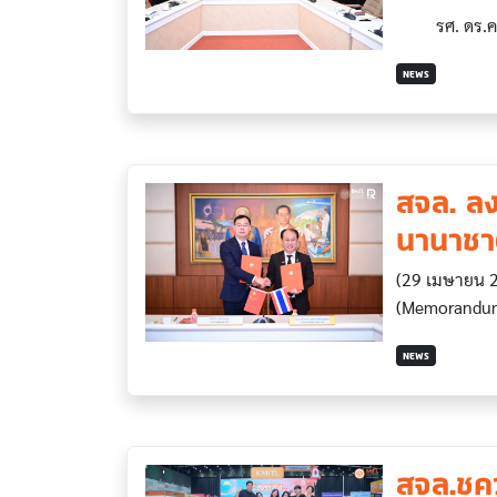
รศ. ดร.คมสัน
NEWS
สจล. ลง
นานาชาต
(29 เมษายน 2
(Memorandum
NEWS
สจล.ชู