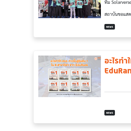
ทีม Solarvers
สถาบันขอแสดง
NEWS
อะไรทำให
EduRa
NEWS