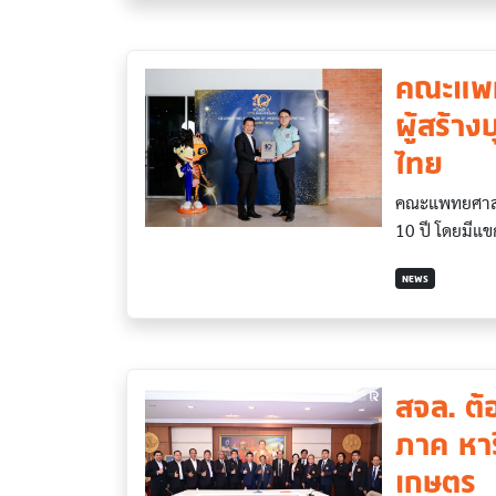
คณะแพท
ผู้สร้า
ไทย
คณะแพทยศาสต
10 ปี โดยมีแขก
NEWS
สจล. ต้
ภาค หา
เกษตร