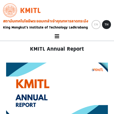
Skip to main content
KMITL
Image
EN
TH
KMITL Annual Report