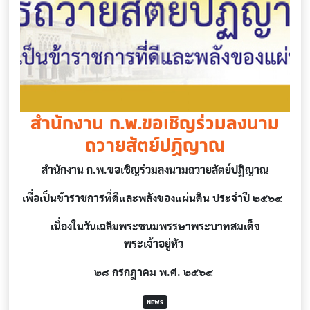
สำนักงาน ก.พ.ขอเชิญร่วมลงนาม
ถวายสัตย์ปฏิญาณ
สำนักงาน ก.พ.ขอเชิญร่วมลงนามถวายสัตย์ปฏิญาณ
เพื่อเป็นข้าราชการที่ดีและพลังของแผ่นดิน ประจำปี ๒๕๖๔
เนื่องในวันเฉลิมพระชนมพรรษาพระบาทสมเด็จ
พระเจ้าอยู่หัว
๒๘ กรกฎาคม พ.ศ. ๒๕๖๔
NEWS