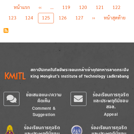
Pagination
First page
Previous page
หน้าแรก
‹‹
…
119
120
121
122
Next page
Last
123
124
125
126
127
››
หน้าสุดท้าย
Image
Image
ข้อเสนอแนะ/ความ
ร้องเรียนการทุจริต
คิดเห็น
และประพฤติมิชอบ
สจล.
Comment &
Appeal
Suggestion
Image
Image
ร้องเรียนการทุจริต
ร้องเรียนการทุจริต
และประพฤติมิชอบ
และประพฤติมิชอบ