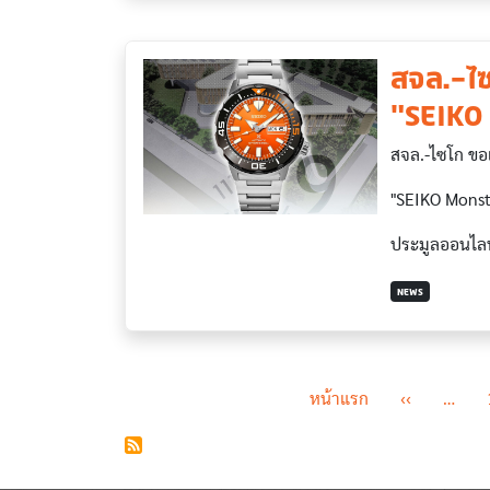
สจล.-ไซ
"SEIKO
สจล.-ไซโก ขอเ
"SEIKO Mons
ประมูลออนไลน
NEWS
Pagination
First page
Previous p
หน้าแรก
‹‹
…