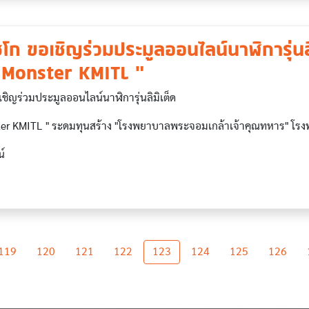
โก ขอเชิญร่วมประมูลออนไลน์นาฬิการุ่นลิ
 Monster KMITL "
ชิญร่วมประมูลออนไลน์นาฬิการุ่นลิมิเต็ด
ter KMITL " ระดมทุนสร้าง "โรงพยาบาลพระจอมเกล้าเจ้าคุณทหาร" โ
์
age
119
120
121
122
123
124
125
126