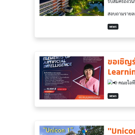
รับสมัครถึงว
สอบถามรายละเอ
NEWS
ขอเชิญ
Learni
คณะไอทีล
NEWS
"Unicon