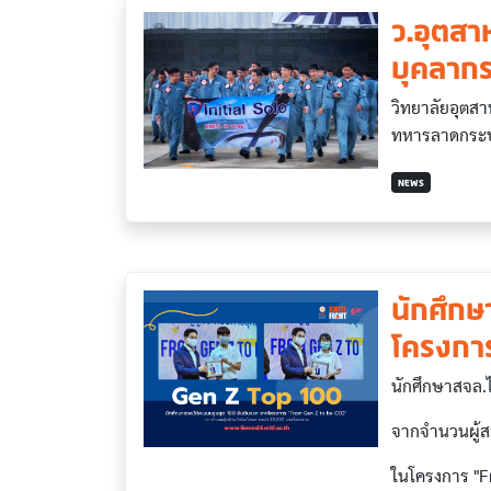
ว.อุตสา
บุคลากร
วิทยาลัยอุตส
ทหารลาดกระบั
NEWS
นักศึกษ
โครงกา
นักศึกษาสจล.
จากจำนวนผู้ส
ในโครงการ "