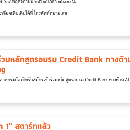
ันที่ ๒๔ พฤศจิกายน ๒๕๖๔ เวลา ๑๖.๐๐ น.
ียดเพิ่มเติมได้ที่ โทรศัพท์หมายเลข
ร่วมหลักสูตรอบรม Credit Bank ทางด้า
ng
าดกระบัง เปิดรับสมัครเข้าร่วมหลักสูตรอบรม Credit Bank ทางด้าน A
 1" สตาร์ทแล้ว