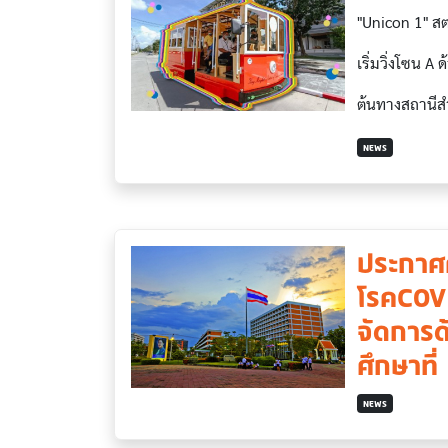
"Unicon 1" สต
เริ่มวิ่งโซน 
ต้นทางสถานีส
NEWS
ประกาศ
โรคCOVI
จัดการ
ศึกษาที
NEWS