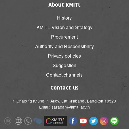
About KMITL
History
KMITL Vision and Strategy
Procurement
Authority and Responsibility
Privacy policies
Suggestion
Contact channels
Contact us
1 Chalong Krung, 1 Alley, Lat Krabang, Bangkok 10520
Email: saraban@kmitl.ac.th
Image
Image
Image
Image
Image
Image
Image
Image
Image
Image