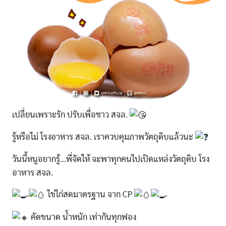
เปลี่ยนเพราะรัก ปรับเพื่อชาว สจล.
รู้หรือไม่ โรงอาหาร สจล. เราควบคุมภาพวัตถุดิบแล้วนะ
วันนี้หนูอยากรู้...พี่จัดให้ จะพาทุกคนไปเปิดแหล่งวัตถุดิบ โรง
อาหาร สจล.
ไข่ไก่สดมาตรฐาน จาก CP
คัดขนาด น้ำหนัก เท่ากันทุกฟอง