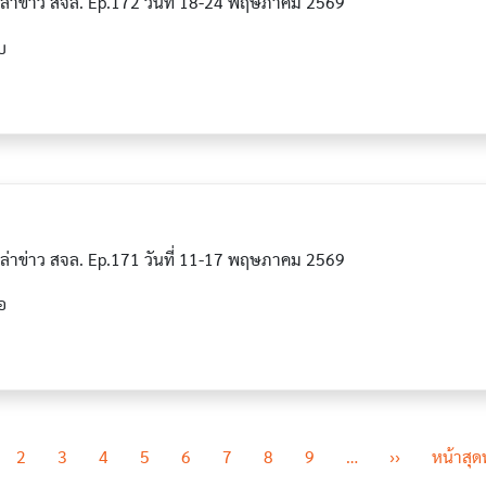
่าข่าว สจล. Ep.172 วันที่ 18-24 พฤษภาคม 2569
บ
่าข่าว สจล. Ep.171 วันที่ 11-17 พฤษภาคม 2569
อ
Next page
2
3
4
5
6
7
8
9
…
››
หน้าสุด