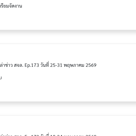
ตรียมจัดงาน
่าข่าว สจล. Ep.173 วันที่ 25-31 พฤษภาคม 2569
บ