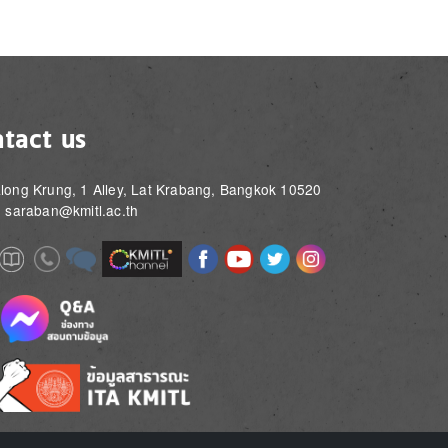
tact us
long Krung, 1 Alley, Lat Krabang, Bangkok 10520
: saraban@kmitl.ac.th
Image
Image
Image
Image
Image
Image
e
Image
Image
Image
e
e