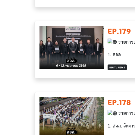
EP.179
รายการเล
1. สจล
KMITL NEWS
EP.178
รายการเล
1. สจล. จัดง