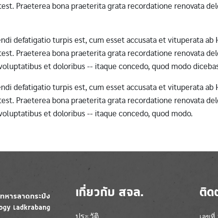
st. Praeterea bona praeterita grata recordatione renovata dele
erendi defatigatio turpis est, cum esset accusata et vituperata 
st. Praeterea bona praeterita grata recordatione renovata dele
 voluptatibus et doloribus -- itaque concedo, quod modo diceba
erendi defatigatio turpis est, cum esset accusata et vituperata 
st. Praeterea bona praeterita grata recordatione renovata dele
 voluptatibus et doloribus -- itaque concedo, quod modo.
เกี่ยวกับ สจล.
ติด
ประวัติ
เลขที