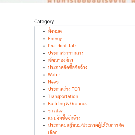
สจล. จับมือ
สจล. เยือน
BUCT จัดประชุม
Anhui
Category
วิชาการ
Agriculture
่อสารมวลชน
NEWS
นานาชาติที่
University 
ทั้งหมด
. จับมือ
ปักกิ่ง โชว์งาน
สาธารณรัฐ
Energy
 เตรียม
วิจัยล้ำสมัย
ประชาชนจีน
President Talk
มพร้อมคน
ประกาศราคากลาง
ใหม่สู่ตลาด
พัฒนาองค์กร
งานดิจิทัล
ประกาศจัดซื้อจัดจ้าง
Water
News
ประกาศร่าง TOR
Transportation
Building & Grounds
ข่าวสจล.
แผนจัดซื้อจัดจ้าง
ประกาศผลผู้ชนะ/ประกาศผู้ได้รับการคัด
เลือก