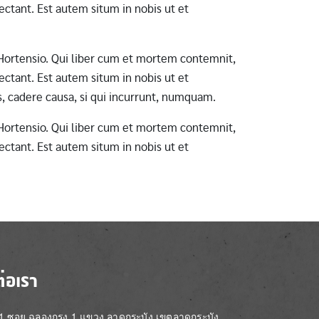
ctant. Est autem situm in nobis ut et
ab Hortensio. Qui liber cum et mortem contemnit,
ctant. Est autem situm in nobis ut et
s, cadere causa, si qui incurrunt, numquam.
ab Hortensio. Qui liber cum et mortem contemnit,
ctant. Est autem situm in nobis ut et
ต่อเรา
่ 1 ซอย ฉลองกรุง 1 แขวง ลาดกระบัง เขตลาดกระบัง