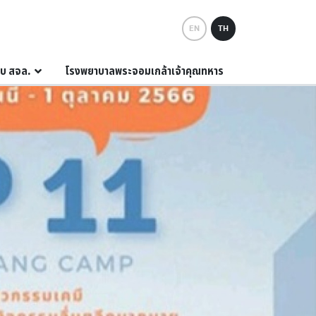
EN
TH
กับ สจล.
โรงพยาบาลพระจอมเกล้าเจ้าคุณทหาร