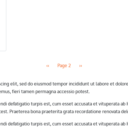
Previous page
Next page
‹‹
Page 2
››
scing elit, sed do eiusmod tempor incididunt ut labore et dol
mus, fieri tamen permagna accessio potest.
erendi defatigatio turpis est, cum esset accusata et vituperata 
st. Praeterea bona praeterita grata recordatione renovata dele
erendi defatigatio turpis est, cum esset accusata et vituperata 