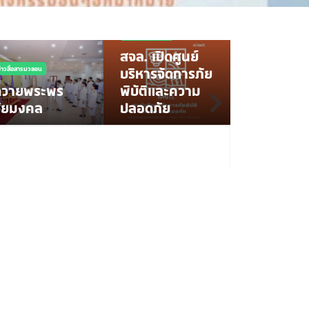
NEWS
ข่าวสื่อ
ข่าวสื่อสารมวลชน
สจล. พร้อ
สจล. เปิดศูนย์
เคลื่อน
ข่าวสื่อสารมวลชน
บริหารจัดการภัย
รพ.พระจอม
ถวายพระพร
พิบัติและความ
เจ้าคุณทหาร
ชัยมงคล
ปลอดภัย
การเป็นผู้
นวัตกรรม
ทางการแพ