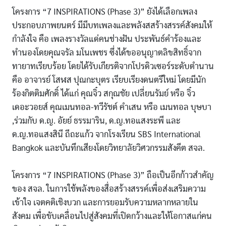
โครงการ “7 INSPIRATIONS (Phase 3)” ยังได้เลือกเพลง
ประกอบภาพยนตร์ มีมีบทเพลงและพลังสสร้างสรรค์สังคมให้
กำลังใจ คือ เพลงรางวัลแด่คนช่างฝัน ประพันธ์คำร้องและ
ทำนองโดยคุณจรัล มโนเพชร ซึ่งได้ขออนุญาตลิขสิทธิ์จาก
ทายาทเรียบร้อย โดยได้รับเกียรติจากโปรดิวเซอร์ระดับตำนาน
คือ อาจารย์ โสฬส ปุณกะบุตร เรียบเรียงดนตรีใหม่ โดยมีนัก
ร้องกิตติมศักดิ์ ได้แก่ คุณจิ๋ว สกุณชัย เปลี่ยนรัมย์ หรือ จิ๋ว
เดอะวอยส์ คุณเมนทอล-ทวีรัชต์ คำเสน หรือ เมนทอล บุษบา
,ร่วมกับ ด.ญ. อัยย์ ธรรมาริน, ด.ญ.ทอแสงระพี และ
ด.ญ.ทอแสงสินี ถีถะแก้ว จากโรงเรียน SBS International
Bangkok และบันทึกเสียงโดยวิทยาลัยวิศวกรรมสังคีต สจล.
โครงการ “7 INSPIRATIONS (Phase 3)” ถือเป็นอีกก้าวสำคัญ
ของ สจล. ในการใช้พลังของสื่อสร้างสรรค์เพื่อส่งเสริมความ
เข้าใจ เจตคติเชิงบวก และการยอมรับความหลากหลายใน
สังคม เพื่อขับเคลื่อนไปสู่สังคมที่เปิดกว้างและให้โอกาสแก่คน