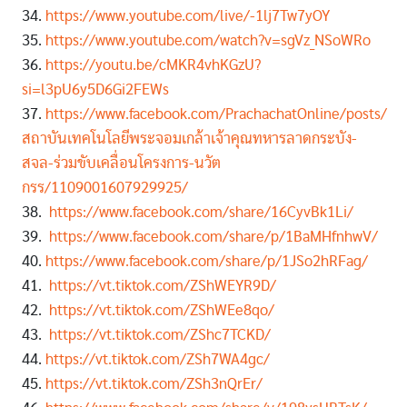
34.
https://www.youtube.com/live/-1lj7Tw7yOY
35.
https://www.youtube.com/watch?v=sgVz_NSoWRo
36.
https://youtu.be/cMKR4vhKGzU?
si=l3pU6y5D6Gi2FEWs
37.
https://www.facebook.com/PrachachatOnline/posts/
สถาบันเทคโนโลยีพระจอมเกล้าเจ้าคุณทหารลาดกระบัง-
สจล-ร่วมขับเคลื่อนโครงการ-นวัต
กรร/1109001607929925/
38.
https://www.facebook.com/share/16CyvBk1Li/
39.
https://www.facebook.com/share/p/1BaMHfnhwV/
40.
https://www.facebook.com/share/p/1JSo2hRFag/
41.
https://vt.tiktok.com/ZShWEYR9D/
42.
https://vt.tiktok.com/ZShWEe8qo/
43.
https://vt.tiktok.com/ZShc7TCKD/
44.
https://vt.tiktok.com/ZSh7WA4gc/
45.
https://vt.tiktok.com/ZSh3nQrEr/