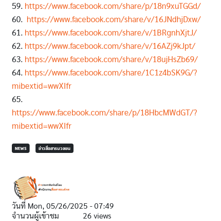
59.
https://www.facebook.com/share/p/18n9xuTGGd/
60.
https://www.facebook.com/share/v/16JNdhjDxw/
61.
https://www.facebook.com/share/v/1BRgnhXjtJ/
62.
https://www.facebook.com/share/v/16AZj9kJpt/
63.
https://www.facebook.com/share/v/18ujHsZb69/
64.
https://www.facebook.com/share/1C1z4bSK9G/?
mibextid=wwXIfr
65.
https://www.facebook.com/share/p/18HbcMWdGT/?
mibextid=wwXIfr
NEWS
ข่าวสื่อสารมวลชน
วันที่
Mon, 05/26/2025 - 07:49
จำนวนผู้เข้าชม
26 views