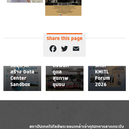
สจล.
NEWS
ชุมพร
ผนึกกำลัง
เสวนาและ
3 คณะวิทย์
รับฟังการ
NEWS
สุขภาพ
บรรยาย
Share this page
เปิดแผน
เดินหน้า
พิเศษ
สจล.ปั้น
โครงการ
"Farming
Facebook
Twitter
Email
คน-
“Living
The
พลังงาน
Lab”
Future
รับยุค AI
ลงพื้นที่
With
สร้าง Data
ดูแล
KMITL
Center
สุขภาพ
Forum
Sandbox
ชุมชน
2026
Image
Image