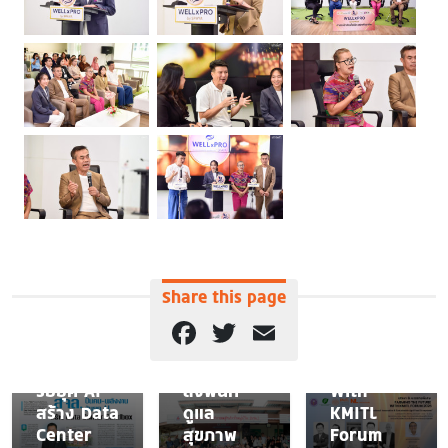
NEWS
สจล.
NEWS
ชุมพร
ผนึกกำลัง
เสวนาและ
3 คณะวิทย์
รับฟังการ
NEWS
สุขภาพ
บรรยาย
Share this page
เปิดแผน
เดินหน้า
พิเศษ
สจล.ปั้น
โครงการ
"Farming
Facebook
Twitter
Email
คน-
“Living
The
พลังงาน
Lab”
Future
รับยุค AI
ลงพื้นที่
With
สร้าง Data
ดูแล
KMITL
Center
สุขภาพ
Forum