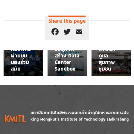
สร้างสรรค์
ผนึกกำลัง
คนรุ่นใหม่!
3 คณะวิทย์
NEWS
“ศิลป์สืบ
สุขภาพ
Share this page
ปณิธาน แม่
เปิดแผน
เดินหน้า
แห่งแผ่น
สจล.ปั้น
โครงการ
Facebook
Twitter
Email
ดิน”
คน-
“Living
ถ่ายทอด
พลังงาน
Lab”
ศิลปะไทย
รับยุค AI
ลงพื้นที่
ผ่านมุม
สร้าง Data
ดูแล
มองร่วม
Center
สุขภาพ
สมัย
Sandbox
ชุมชน
Image
Image