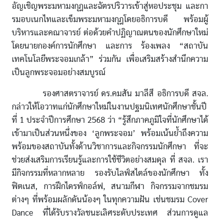
อัญเชิญพระมหามงกุฎและฉัตรปริวารเข้าสู่หอประชุม และกา
รมอบเนกไทและเข็มพระมหามงกุฎโดยอธิการบดี พร้อมผู้
บริหารและคณาจารย์ ต่อด้วยคำปฏิญาณตนของนักศึกษาใหม่
โดยนายกองค์การนักศึกษา และการ ร้องเพลง “สถาบัน
เทคโนโลยีพระจอมเกล้า” ร่วมกัน เพื่อเสริมสร้างสำนึกความ
เป็นลูกพระจอมอย่างสมบูรณ์
รองศาสตราจารย์ ดร.คมสัน มาลีสี อธิการบดี สจล.
กล่าวให้โอวาทแก่นักศึกษาใหม่ในงานปฐมนิเทศนักศึกษาชั้นปี
ที่ 1 ประจำปีการศึกษา 2568 ว่า “รู้สึกภาคภูมิใจที่นักศึกษาได้
เข้ามาเป็นส่วนหนึ่งของ ‘ลูกพระจอม’ พร้อมเน้นย้ำถึงความ
พร้อมของสถาบันทั้งด้านวิชาการและกิจกรรมนักศึกษา ที่จะ
ช่วยส่งเสริมการเรียนรู้และการใช้ชีวิตอย่างสมดุล ที่ สจล. เรา
มีกิจกรรมที่หลากหลาย รองรับไลฟ์สไตล์ของนักศึกษา ทั้ง
ฟิตเนส, การฝึกไดรฟ์กอล์ฟ, สนามกีฬา กิจกรรมจากชมรม
ต่างๆ ที่พร้อมผลักดันน้องๆ ในทุกความฝัน เช่นชมรม Cover
Dance ที่ได้รับรางวัลชนะเลิศระดับประเทศ ส่วนการดูแล