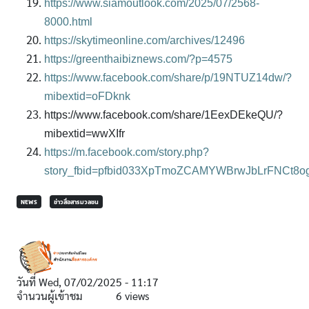
https://www.siamoutlook.com/2025/07/2568-
8000.html
https://skytimeonline.com/archives/12496
https://greenthaibiznews.com/?p=4575
https://www.facebook.com/share/p/19NTUZ14dw/?
mibextid=oFDknk
https://www.facebook.com/share/1EexDEkeQU/?
mibextid=wwXIfr
https://m.facebook.com/story.php?
story_fbid=pfbid033XpTmoZCAMYWBrwJbLrFNCt8o
NEWS
ข่าวสื่อสารมวลชน
NEWS
NEWS
วันที่
Wed, 07/02/2025 - 11:17
สจล. ร่วม
สจล.
จำนวนผู้เข้าชม
6 views
เชิดชูพลัง
ชุมพร