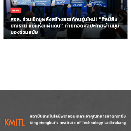
NEWS
สจล. ร่วมเชิดชูพลังสร้างสรรค์คนรุ่นใหม่! “ศิลป์สืบ
ปณิธาน แม่แห่งแผ่นดิน” ถ่ายทอดศิลปะไทยผ่านมุม
มองร่วมสมัย
Image
Image