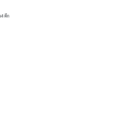
น4 ตึก