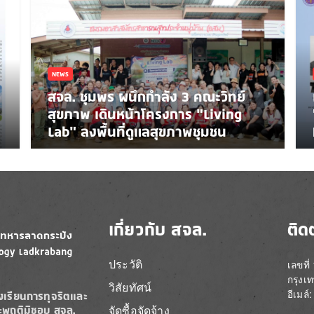
NEWS
สจล. ชุมพร ผนึกกำลัง 3 คณะวิทย์
สุขภาพ เดินหน้าโครงการ “Living
Lab” ลงพื้นที่ดูแลสุขภาพชุมชน
เกี่ยวกับ สจล.
ติด
ประวัติ
เลขที
กรุงเ
วิสัยทัศน์
อีเมล
องเรียนการทุจริตและ
จัดซื้อจัดจ้าง
ะพฤติมิชอบ สจล.