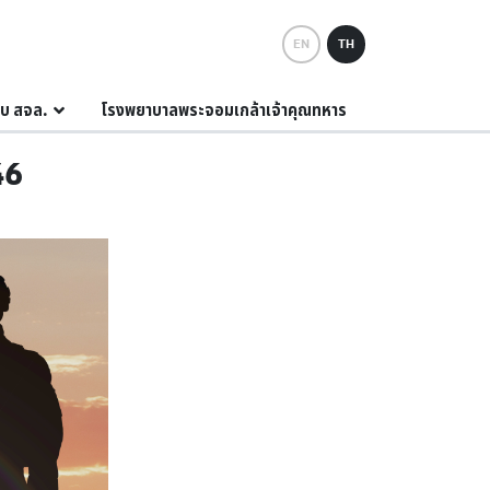
EN
TH
กับ สจล.
โรงพยาบาลพระจอมเกล้าเจ้าคุณทหาร
46