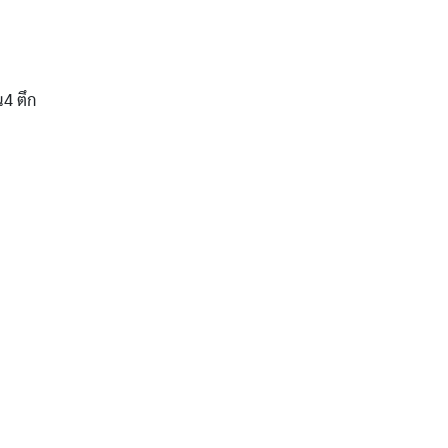
น4 ตึก