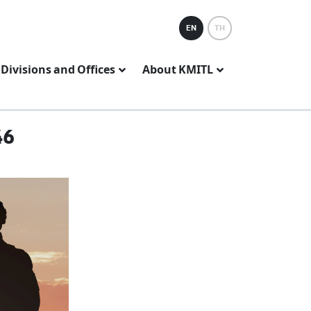
EN
TH
Divisions and Offices
About KMITL
46