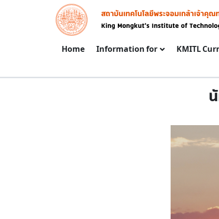
Skip to main content
Image
Main navigation
Home
Information for
KMITL Cur
น