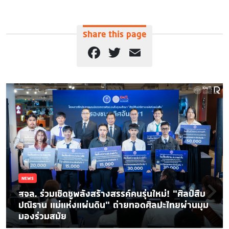
Share this page
Facebook
Twitter
Email
NEWS
สจล. ร่วมเชิดชูพลังสร้างสรรค์คนรุ่นใหม่! “ศิลป์สืบ
ปณิธาน แม่แห่งแผ่นดิน” ถ่ายทอดศิลปะไทยผ่านมุม
มองร่วมสมัย