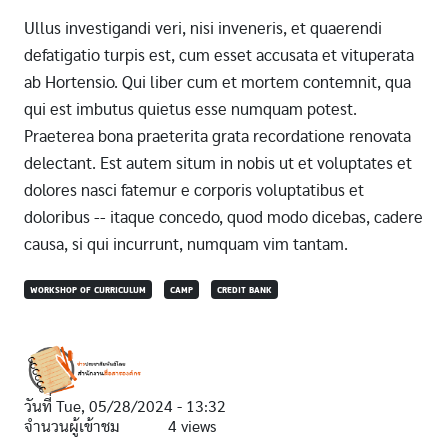
Ullus investigandi veri, nisi inveneris, et quaerendi
defatigatio turpis est, cum esset accusata et vituperata
ab Hortensio. Qui liber cum et mortem contemnit, qua
qui est imbutus quietus esse numquam potest.
Praeterea bona praeterita grata recordatione renovata
delectant. Est autem situm in nobis ut et voluptates et
dolores nasci fatemur e corporis voluptatibus et
doloribus -- itaque concedo, quod modo dicebas, cadere
causa, si qui incurrunt, numquam vim tantam.
WORKSHOP OF CURRICULUM
CAMP
CREDIT BANK
วันที่
Tue, 05/28/2024 - 13:32
จำนวนผู้เข้าชม
4 views