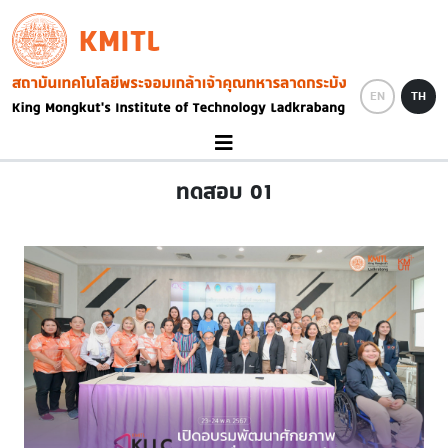
Skip to main content
KMITL
Image
EN
TH
ทดสอบ 01