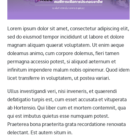
Lorem ipsum dolor sit amet, consectetur adipiscing elit,
sed do eiusmod tempor incididunt ut labore et dolore
magnam aliquam quaerat voluptatem. Ut enim aeque
doleamus animo, cum corpore dolemus, fieri tamen
permagna accessio potest, si aliquod aeternum et
infinitum impendere malum nobis opinemur. Quod idem
licet transferre in voluptatem, ut postea variari.
Ullus investigandi veri, nisi inveneris, et quaerendi
defatigatio turpis est, cum esset accusata et vituperata
ab Hortensio. Qui liber cum et mortem contemnit, qua
qui est imbutus quietus esse numquam potest.
Praeterea bona praeterita grata recordatione renovata
delectant. Est autem situm in.