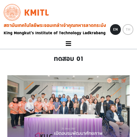
Skip to main content
KMITL
Image
EN
TH
ทดสอบ 01