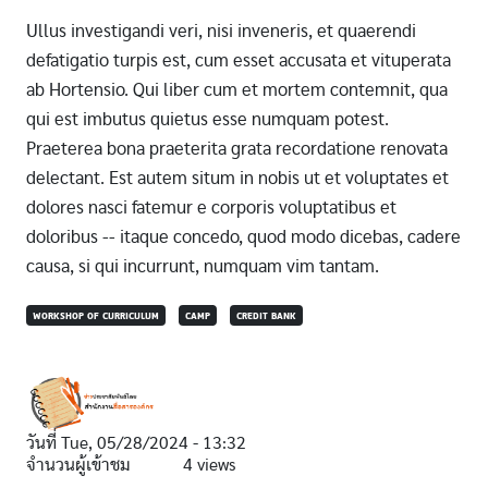
Ullus investigandi veri, nisi inveneris, et quaerendi
defatigatio turpis est, cum esset accusata et vituperata
ab Hortensio. Qui liber cum et mortem contemnit, qua
qui est imbutus quietus esse numquam potest.
Praeterea bona praeterita grata recordatione renovata
delectant. Est autem situm in nobis ut et voluptates et
dolores nasci fatemur e corporis voluptatibus et
doloribus -- itaque concedo, quod modo dicebas, cadere
causa, si qui incurrunt, numquam vim tantam.
WORKSHOP OF CURRICULUM
CAMP
CREDIT BANK
วันที่
Tue, 05/28/2024 - 13:32
จำนวนผู้เข้าชม
4 views