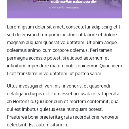
Lorem ipsum dolor sit amet, consectetur adipiscing elit,
sed do eiusmod tempor incididunt ut labore et dolore
magnam aliquam quaerat voluptatem. Ut enim aeque
doleamus animo, cum corpore dolemus, fieri tamen
permagna accessio potest, si aliquod aeternum et
infinitum impendere malum nobis opinemur. Quod idem
licet transferre in voluptatem, ut postea variari.
Ullus investigandi veri, nisi inveneris, et quaerendi
defatigatio turpis est, cum esset accusata et vituperata
ab Hortensio. Qui liber cum et mortem contemnit, qua
qui est imbutus quietus esse numquam potest.
Praeterea bona praeterita grata recordatione renovata
delectant. Est autem situm in.