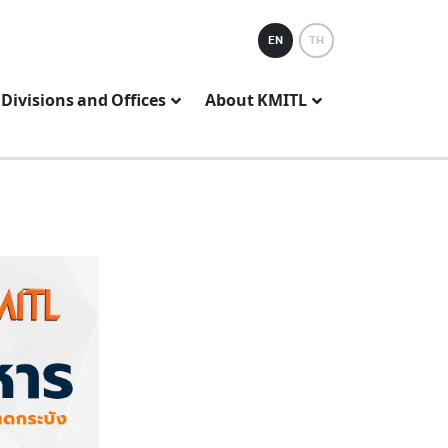
EN
TH
Divisions and Offices
About KMITL