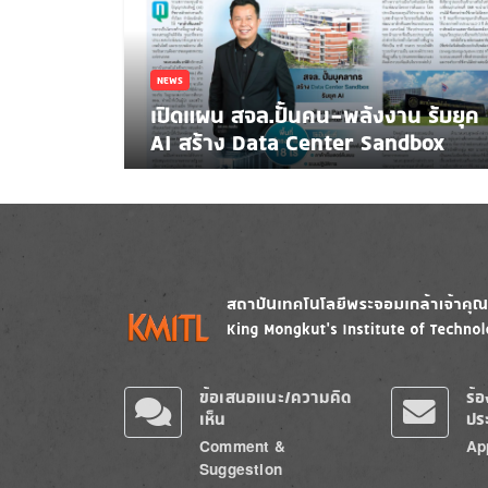
NEWS
เปิดแผน สจล.ปั้นคน-พลังงาน รับยุค
AI สร้าง Data Center Sandbox
Image
Image
ข้อเสนอแนะ/ความคิด
ร้
เห็น
ปร
Comment &
Ap
Suggestion