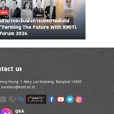
NEWS
เสวนาและรับฟังการบรรยายพิเศษ
"Farming The Future With KMITL
Forum 2026
tact us
long Krung, 1 Alley, Lat Krabang, Bangkok 10520
: saraban@kmitl.ac.th
Image
Image
Image
Image
Image
Image
e
Image
Image
Image
e