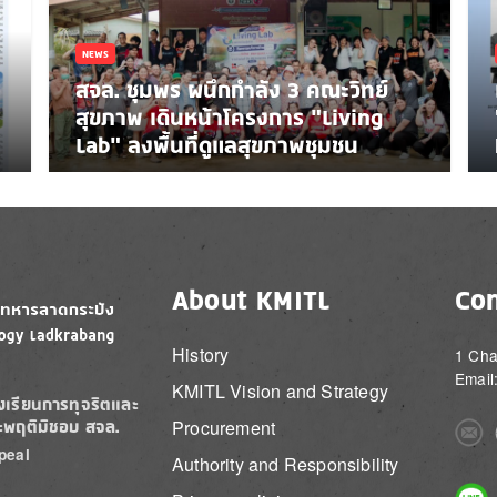
NEWS
สจล. ชุมพร ผนึกกำลัง 3 คณะวิทย์
สุขภาพ เดินหน้าโครงการ “Living
Lab” ลงพื้นที่ดูแลสุขภาพชุมชน
About KMITL
Con
History
1 Cha
Email
KMITL Vision and Strategy
องเรียนการทุจริตและ
Procurement
ะพฤติมิชอบ สจล.
Imag
peal
Authority and Responsibility
Imag