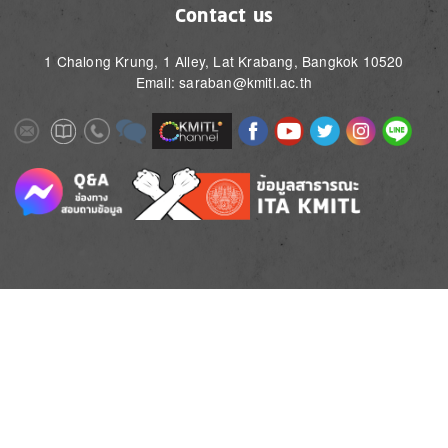
Contact us
1 Chalong Krung, 1 Alley, Lat Krabang, Bangkok 10520
Email: saraban@kmitl.ac.th
Image
Image
Image
Image
Image
Image
Image
Image
Image
Image
Image
Image