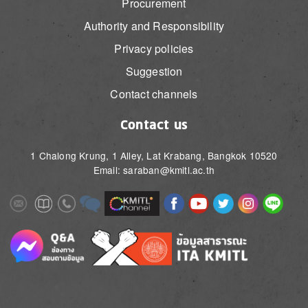
Procurement
Authority and Responsibility
Privacy policies
Suggestion
Contact channels
Contact us
1 Chalong Krung, 1 Alley, Lat Krabang, Bangkok 10520
Email: saraban@kmitl.ac.th
Image
Image
Image
Image
Image
Image
Image
Image
Image
Image
Image
Image