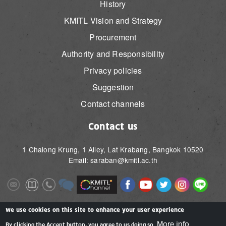
History
KMITL Vision and Strategy
Procurement
Authority and Responsibility
Privacy policies
Suggestion
Contact channels
Contact us
1 Chalong Krung, 1 Alley, Lat Krabang, Bangkok 10520
Email: saraban@kmitl.ac.th
Image
Image
Image
Image
Image
Image
Image
Image
Image
Image
Image
Image
We use cookies on this site to enhance your user experience
More info
By clicking the Accept button, you agree to us doing so.