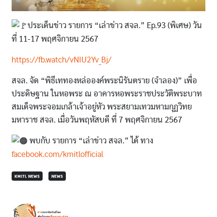
ประเด็นข่าว รายการ “เล่าข่าว สจล.” Ep.93 (พิเศษ) วัน
ที่ 11-17 พฤศจิกายน 2567
https://fb.watch/vNIU2Yv_Bj/
สจล. จัด “พิธีเททองหล่อองค์พระนิรันตราย (จำลอง)” เพื่อ
ประดิษฐาน ในหอพระ ณ อาคารหอพระราชประวัติพระบาท
สมเด็จพระจอมเกล้าเจ้าอยู่หัว พระสยามเทวมหามกุฏวิทย
มหาราช สจล. เมื่อวันพฤหัสบดี ที่ 7 พฤศจิกายน 2567
พบกับ รายการ “เล่าข่าว สจล.” ได้ ทาง
facebook.com/kmitlofficial
KMITL NEWS
NEWS