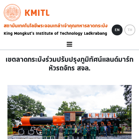
Skip to main content
KMITL
Image
EN
TH
เขตลาดกระบังร่วมปรับปรุงภูมิทัศน์แลนด์มาร์ก
หัวรถจักร สจล.