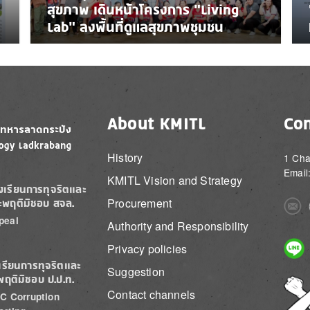
สุขภาพ เดินหน้าโครงการ “Living
Lab” ลงพื้นที่ดูแลสุขภาพชุมชน
About KMITL
Con
History
1 Cha
Email
KMITL Vision and Strategy
องเรียนการทุจริตและ
Procurement
ะพฤติมิชอบ สจล.
Imag
peal
Authority and Responsibility
Imag
Privacy policies
เรียนการทุจริตและ
Suggestion
พฤติมิชอบ ป.ป.ท.
Imag
Contact channels
C Corruption