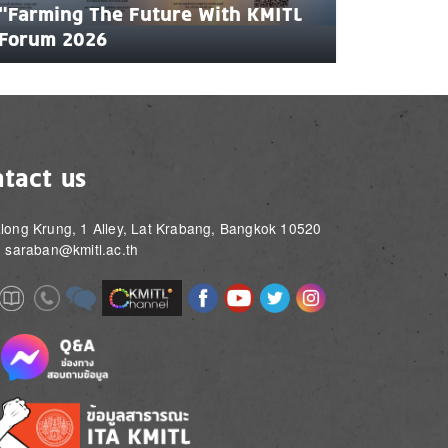
"Farming The Future With KMITL
Forum 2026
tact us
long Krung, 1 Alley, Lat Krabang, Bangkok 10520
: saraban@kmitl.ac.th
Image
Image
Image
Image
Image
Image
e
Image
Image
Image
e
e