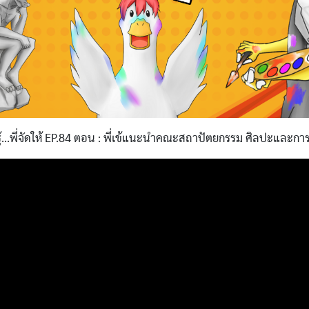
ู้...พี่จัดให้ EP.84 ตอน : พี่เข้แนะนำคณะสถาปัตยกรรม ศิลปะและ