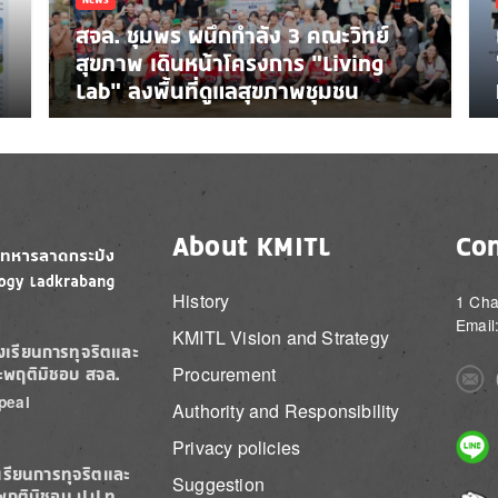
สจล. ชุมพร ผนึกกำลัง 3 คณะวิทย์
สุขภาพ เดินหน้าโครงการ “Living
Lab” ลงพื้นที่ดูแลสุขภาพชุมชน
About KMITL
Con
History
1 Cha
Email
KMITL Vision and Strategy
องเรียนการทุจริตและ
Procurement
ะพฤติมิชอบ สจล.
Imag
peal
Authority and Responsibility
Imag
Privacy policies
เรียนการทุจริตและ
Suggestion
พฤติมิชอบ ป.ป.ท.