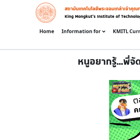
Skip to main content
Image
Main navigation
Home
Information for
KMITL Cur
หนูอยากรู้...พี