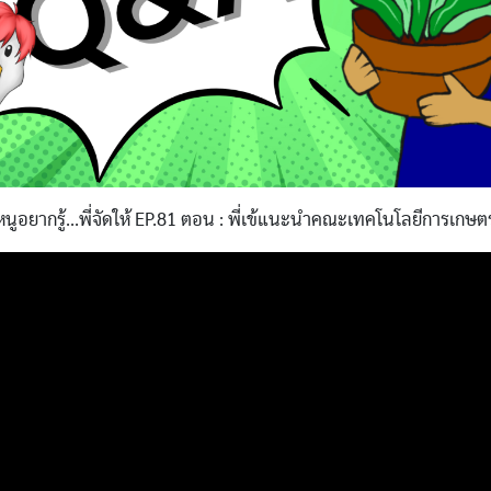
หนูอยากรู้...พี่จัดให้ EP.81 ตอน : พี่เข้แนะนำคณะเทคโนโลยีการเกษต