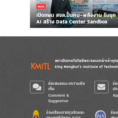
NEWS
เปิดแผน สจล.ปั้นคน-พลังงาน รับยุค
AI สร้าง Data Center Sandbox
Image
Image
ข้อเสนอแนะ/ความคิด
ร้
เห็น
ปร
Comment &
Ap
Suggestion
Image
Image
ร้องเรียนการทุจริตและ
ร้อง
ประพฤติมิชอบ ป.ป.ช.
ประ