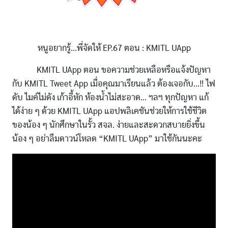
หนูอยากรู้...พี่จัดให้ EP.67 ตอน : KMITL UApp
KMITL UApp ตอน ขอความช่วยเหลือหรือแจ้งปัญหา
กับ KMITL Tweet App เมื่อคุณมาเรียนแล้ว ต้องเจอกับ...‼️ ไฟ
ดับ ไมค์ไม่ดัง เก้าอี้หัก ห้องน้ำไม่สะอาด... ฯลฯ ทุกปัญหา แก้
ได้ง่าย ๆ ด้วย KMITL UApp แอปพลิเคชันช่วยให้การใช้ชีวิต
ของน้อง ๆ นักศึกษาในรั้ว สจล. ง่ายและสะดวกสบายยิ่งขึ้น
น้อง ๆ อย่าลืมดาวน์โหลด “KMITL UApp” มาใช้กันนะคะ